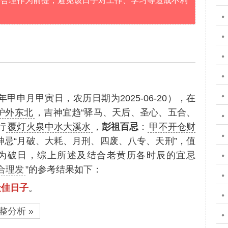
学合理作为前提，避免该日子对工作、学习等造成不利
年甲申月甲寅日，农历日期为2025-06-20），在
炉外东北
，吉神宜趋“驿马、天后、圣心、五合、
行
覆灯火泉中水大溪水
，
彭祖百忌
：
甲不开仓财
神忌“月破、大耗、月刑、四废、八专、天刑”，值
神为破日，综上所述及结合老黄历各时辰的宜忌
适合理发
”的参考结果如下：
最佳日子
。
整分析 »