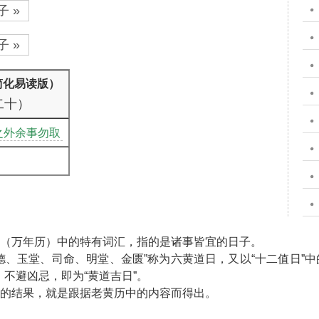
 »
 »
简化易读版）
二十）
之外余事勿取
”（万年历）中的特有词汇，指的是诸事皆宜的日子。
天德、玉堂、司命、明堂、金匮”称为六黄道日，又以“十二值日”中
不避凶忌，即为“黄道吉日”。
”的结果，就是跟据老黄历中的内容而得出。