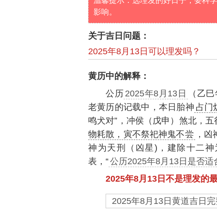
温馨提示：选理发的好日子，要科
影响。
关于吉日问题：
2025年8月13日可以理发吗？
黄历中的解释：
公历
2025年8月13日
（乙巳
老黄历的记载中，本日胎神
占门
鸣犬对”，冲侯（戊申）煞北，五
物耗散，寅不祭祀神鬼不尝
，凶
神为天刑（凶星)，建除十二
表，“
公历2025年8月13日是否
2025年8月13日不是理发的
2025年8月13日黄道吉日完