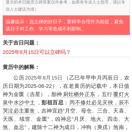
显示的本日能否立碑答案仅作参考，如果有专业人士指导，请以专
业人士建议为准）
温馨提示：选立碑的好日子，要科学合理作为前提，避免
该日子对工作、学习等造成不利影响。
关于吉日问题：
2025年8月15日可以立碑吗？
黄历中的解释：
公历
2025年8月15日
（乙巳年甲申月丙辰日，农
历日期为2025-06-22），在老黄历的记载中，本日值
神为金匮（吉星），胎神
厨灶栖外正东
，五行
覆灯火
泉中水沙中土
，
彭祖百忌
：
丙不修灶必见灾殃，辰不
哭泣必主重丧
，吉神宜趋“月空、母仓、三合、天喜、
天医、续世、金匮”，凶神忌“月厌、地火、四击、大
煞、血忌”，建除十二神为成日，冲狗（庚戌）煞南，