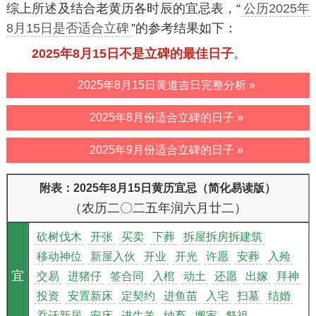
综上所述及结合老黄历各时辰的宜忌表，“
公历2025年
8月15日是否适合立碑
”的参考结果如下：
2025年8月15日不是立碑的最佳日子
。
2025年8月15日黄道吉日完整分析 »
2025年8月份适合立碑的日子 »
2025年9月份适合立碑的日子 »
附表：2025年8月15日黄历宜忌（简化易读版）
（农历二〇二五年润六月廿二）
砍树伐木
开张
买卖
下葬
拆屋拆房拆建筑
移动神位
新屋入伙
开业
开光
许愿
安葬
入殓
宜
交易
进猪仔
签合同
入棺
动土
还愿
出嫁
拜神
投资
安置新床
定契约
进鱼苗
入宅
扫墓
结婚
乔迁新居
安床
进牛羊
纳畜
搬家
祭祖