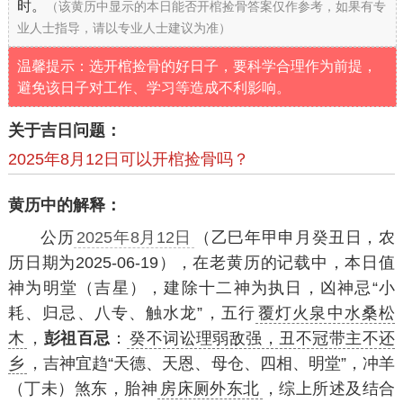
时。
（该黄历中显示的本日能否开棺捡骨答案仅作参考，如果有专
业人士指导，请以专业人士建议为准）
温馨提示：选开棺捡骨的好日子，要科学合理作为前提，
避免该日子对工作、学习等造成不利影响。
关于吉日问题：
2025年8月12日可以开棺捡骨吗？
黄历中的解释：
公历
2025年8月12日
（乙巳年甲申月癸丑日，农
历日期为2025-06-19），在老黄历的记载中，本日值
神为明堂（吉星），建除十二神为执日，凶神忌“小
耗、归忌、八专、触水龙”，五行
覆灯火泉中水桑松
木
，
彭祖百忌
：
癸不词讼理弱敌强，丑不冠带主不还
乡
，吉神宜趋“天德、天恩、母仓、四相、明堂”，冲羊
（丁未）煞东，胎神
房床厕外东北
，综上所述及结合