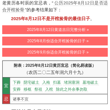
老黄历各时辰的宜忌表，“
公历2025年8月12日是否适
合开棺捡骨
”的参考结果如下：
2025年8月12日不是开棺捡骨的最佳日子
。
2025年8月12日黄道吉日完整分析 »
2025年8月份适合开棺捡骨的日子 »
2025年9月份适合开棺捡骨的日子 »
附表：2025年8月12日黄历宜忌（简化易读版）
（农历二〇二五年润六月十九）
下葬
阴宅破土
入殓
扫墓
堵洞塞洞
墓地破土
宜
安葬
移柩
祭祖
入棺
除此之外余事勿取
忌
诸事不宜