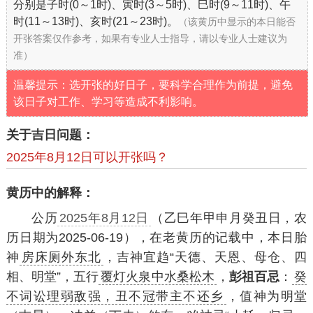
分别是子时(0～1时)、寅时(3～5时)、巳时(9～11时)、午
时(11～13时)、亥时(21～23时)。
（该黄历中显示的本日能否
开张答案仅作参考，如果有专业人士指导，请以专业人士建议为
准）
温馨提示：选开张的好日子，要科学合理作为前提，避免
该日子对工作、学习等造成不利影响。
关于吉日问题：
2025年8月12日可以开张吗？
黄历中的解释：
公历
2025年8月12日
（乙巳年甲申月癸丑日，农
历日期为2025-06-19），在老黄历的记载中，本日胎
神
房床厕外东北
，吉神宜趋“天德、天恩、母仓、四
相、明堂”，五行
覆灯火泉中水桑松木
，
彭祖百忌
：
癸
不词讼理弱敌强，丑不冠带主不还乡
，值神为明堂