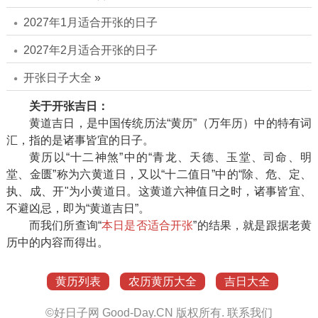
2027年1月适合开张的日子
2027年2月适合开张的日子
开张日子大全
»
关于开张吉日：
黄道吉日，是中国传统历法“黄历”（万年历）中的特有词
汇，指的是诸事皆宜的日子。
黄历以“十二神煞”中的“青龙、天德、玉堂、司命、明
堂、金匮”称为六黄道日，又以“十二值日”中的“除、危、定、
执、成、开"为小黄道日。这黄道六神值日之时，诸事皆宜、
不避凶忌，即为“黄道吉日”。
而我们所查询“
本日是否适合开张
”的结果，就是跟据老黄
历中的内容而得出。
黄历列表
农历黄历大全
吉日大全
©
好日子网
Good-Day.CN
版权所有.
联系我们