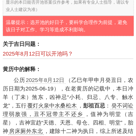
显示的本日能否开池答案仅作参考，如果有专业人士指导，请以专
业人士建议为准）
温馨提示：选开池的好日子，要科学合理作为前提，避免
该日子对工作、学习等造成不利影响。
关于吉日问题：
2025年8月12日可以开池吗？
黄历中的解释：
公历
2025年8月12日
（乙巳年甲申月癸丑日，农
历日期为2025-06-19），在老黄历的记载中，本日冲
羊（丁未）煞东，凶神忌“小耗、归忌、八专、触水
龙”，五行
覆灯火泉中水桑松木
，
彭祖百忌
：
癸不词讼
理弱敌强，丑不冠带主不还乡
，值神为明堂（吉
星），吉神宜趋“天德、天恩、母仓、四相、明堂”，胎
神
房床厕外东北
，建除十二神为执日，综上所述及结