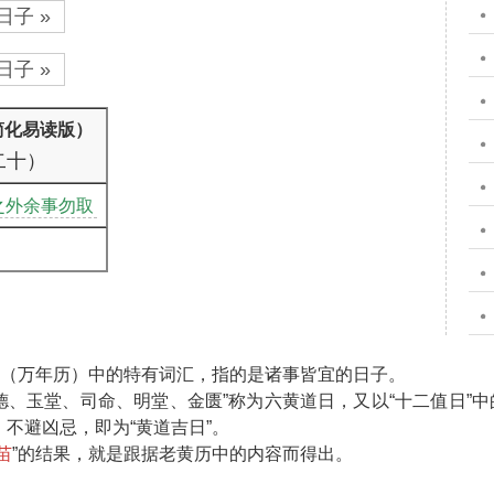
日子 »
日子 »
简化易读版）
二十）
之外余事勿取
”（万年历）中的特有词汇，指的是诸事皆宜的日子。
天德、玉堂、司命、明堂、金匮”称为六黄道日，又以“十二值日”中
不避凶忌，即为“黄道吉日”。
苗
”的结果，就是跟据老黄历中的内容而得出。