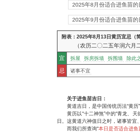
2025年8月份适合进鱼苗的
2025年9月份适合进鱼苗的
附表：2025年8月13日黄历宜忌（
（农历二〇二五年润六月
宜
拆屋
拆房拆墙
拆围墙
除此
忌
诸事不宜
关于进鱼苗吉日：
黄道吉日，是中国传统历法“黄历
黄历以“十二神煞”中的“青龙、
日。这黄道六神值日之时，诸事皆宜、
而我们所查询“
本日是否适合进鱼