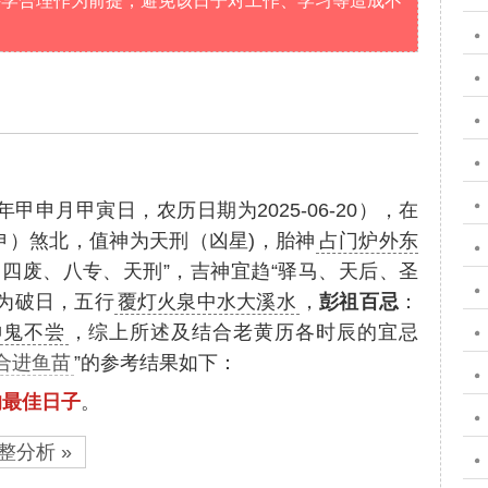
科学合理作为前提，避免该日子对工作、学习等造成不
年甲申月甲寅日，农历日期为2025-06-20），在
申）煞北，值神为天刑（凶星)，胎神
占门炉外东
四废、八专、天刑”，吉神宜趋“驿马、天后、圣
为破日，五行
覆灯火泉中水大溪水
，
彭祖百忌
：
神鬼不尝
，综上所述及结合老黄历各时辰的宜忌
适合进鱼苗
”的参考结果如下：
的最佳日子
。
整分析 »