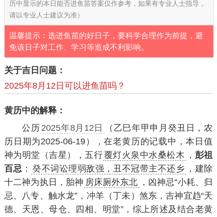
历中显示的本日能否进鱼苗答案仅作参考，如果有专业人士指导，
请以专业人士建议为准）
温馨提示：选进鱼苗的好日子，要科学合理作为前提，避
免该日子对工作、学习等造成不利影响。
关于吉日问题：
2025年8月12日可以进鱼苗吗？
黄历中的解释：
公历
2025年8月12日
（乙巳年甲申月癸丑日，农
历日期为2025-06-19），在老黄历的记载中，本日值
神为明堂（吉星），五行
覆灯火泉中水桑松木
，
彭祖
百忌
：
癸不词讼理弱敌强，丑不冠带主不还乡
，建除
十二神为执日，胎神
房床厕外东北
，凶神忌“小耗、归
忌、八专、触水龙”，冲羊（丁未）煞东，吉神宜趋“天
德、天恩、母仓、四相、明堂”，综上所述及结合老黄