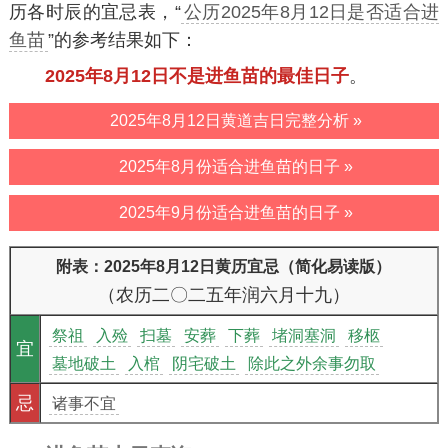
历各时辰的宜忌表，“
公历2025年8月12日是否适合进
鱼苗
”的参考结果如下：
2025年8月12日不是进鱼苗的最佳日子
。
2025年8月12日黄道吉日完整分析 »
2025年8月份适合进鱼苗的日子 »
2025年9月份适合进鱼苗的日子 »
附表：2025年8月12日黄历宜忌（简化易读版）
（农历二〇二五年润六月十九）
祭祖
入殓
扫墓
安葬
下葬
堵洞塞洞
移柩
宜
墓地破土
入棺
阴宅破土
除此之外余事勿取
忌
诸事不宜