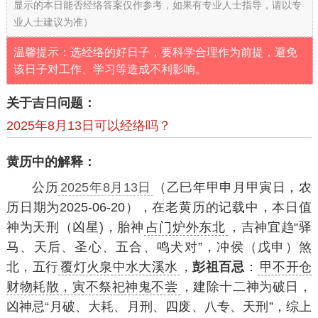
显示的本日能否经络答案仅作参考，如果有专业人士指导，请以专
业人士建议为准）
温馨提示：选经络的好日子，要科学合理作为前提，避免
该日子对工作、学习等造成不利影响。
关于吉日问题：
2025年8月13日可以经络吗？
黄历中的解释：
公历
2025年8月13日
（乙巳年甲申月甲寅日，农
历日期为2025-06-20），在老黄历的记载中，本日值
神为天刑（凶星)，胎神
占门炉外东北
，吉神宜趋“驿
马、天后、圣心、五合、鸣犬对”，冲侯（戊申）煞
北，五行
覆灯火泉中水大溪水
，
彭祖百忌
：
甲不开仓
财物耗散，寅不祭祀神鬼不尝
，建除十二神为破日，
凶神忌“月破、大耗、月刑、四废、八专、天刑”，综上