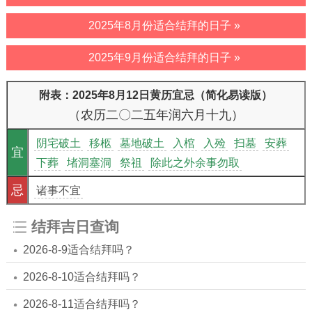
2025年8月份适合结拜的日子 »
2025年9月份适合结拜的日子 »
附表：2025年8月12日黄历宜忌（简化易读版）
（农历二〇二五年润六月十九）
阴宅破土
移柩
墓地破土
入棺
入殓
扫墓
安葬
宜
下葬
堵洞塞洞
祭祖
除此之外余事勿取
忌
诸事不宜
结拜吉日查询
2026-8-9适合结拜吗？
2026-8-10适合结拜吗？
2026-8-11适合结拜吗？