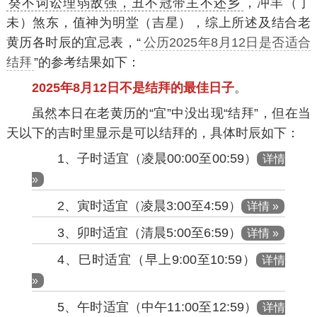
癸不词讼理弱敌强，丑不冠带主不还乡
，冲羊（丁
未）煞东，值神为明堂（吉星），综上所述及结合老
黄历各时辰的宜忌表，“
公历2025年8月12日是否适合
结拜
”的参考结果如下：
2025年8月12日不是结拜的最佳日子
。
虽然本日在老黄历的“宜”中没出现“结拜”，但在当
天以下的吉时里显示是可以结拜的，具体时辰如下：
1、子时适宜（凌晨00:00至00:59）
详情
»
2、寅时适宜（凌晨3:00至4:59）
详情 »
3、卯时适宜（清晨5:00至6:59）
详情 »
4、巳时适宜（早上9:00至10:59）
详情
»
5、午时适宜（中午11:00至12:59）
详情