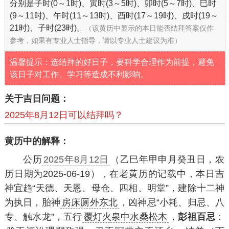
分别是子时(0～1时)、寅时(3～5时)、卯时(5～7时)、巳时
(9～11时)、午时(11～13时)、酉时(17～19时)、戌时(19～
21时)、子时(23时)。
（该黄历中显示的本日能否结拜答案仅作
参考，如果有专业人士指导，请以专业人士建议为准）
温馨提示：选结拜的好日子，要科学合理作为前提，避免
该日子对工作、学习等造成不利影响。
关于吉日问题：
2025年8月12日可以结拜吗？
黄历中的解释：
公历
2025年8月12日
（乙巳年甲申月癸丑日，农
历日期为2025-06-19），在老黄历的记载中，本日吉
神宜趋“天德、天恩、母仓、四相、明堂”，建除十二神
为执日，胎神
房床厕外东北
，凶神忌“小耗、归忌、八
专、触水龙”，五行
覆灯火泉中水桑松木
，
彭祖百忌
：