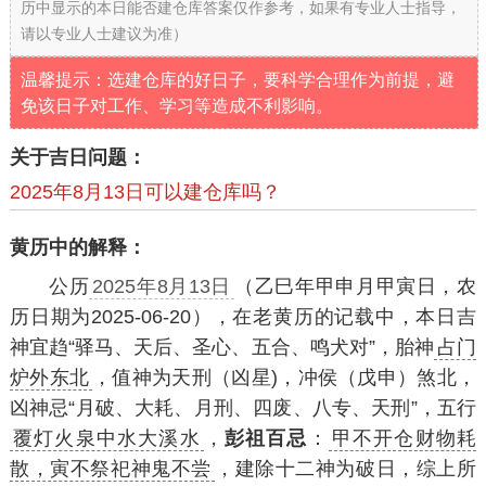
历中显示的本日能否建仓库答案仅作参考，如果有专业人士指导，
请以专业人士建议为准）
温馨提示：选建仓库的好日子，要科学合理作为前提，避
免该日子对工作、学习等造成不利影响。
关于吉日问题：
2025年8月13日可以建仓库吗？
黄历中的解释：
公历
2025年8月13日
（乙巳年甲申月甲寅日，农
历日期为2025-06-20），在老黄历的记载中，本日吉
神宜趋“驿马、天后、圣心、五合、鸣犬对”，胎神
占门
炉外东北
，值神为天刑（凶星)，冲侯（戊申）煞北，
凶神忌“月破、大耗、月刑、四废、八专、天刑”，五行
覆灯火泉中水大溪水
，
彭祖百忌
：
甲不开仓财物耗
散，寅不祭祀神鬼不尝
，建除十二神为破日，综上所