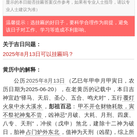
显示的本日能否挂匾答案仅作参考，如果有专业人士指导，请以专
业人士建议为准）
温馨提示：选挂匾的好日子，要科学合理作为前提，避免
该日子对工作、学习等造成不利影响。
关于吉日问题：
2025年8月13日可以挂匾吗？
黄历中的解释：
公历
2025年8月13日
（乙巳年甲申月甲寅日，农
历日期为2025-06-20），在老黄历的记载中，本日吉
神宜趋“驿马、天后、圣心、五合、鸣犬对”，五行
覆灯
火泉中水大溪水
，
彭祖百忌
：
甲不开仓财物耗散，寅
不祭祀神鬼不尝
，凶神忌“月破、大耗、月刑、四废、
八专、天刑”，冲侯（戊申）煞北，建除十二神为破
日，胎神
占门炉外东北
，值神为天刑（凶星)，综上所