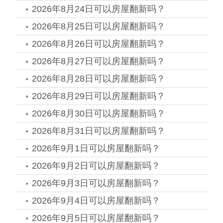
2026年8月24日可以房屋翻新吗？
2026年8月25日可以房屋翻新吗？
2026年8月26日可以房屋翻新吗？
2026年8月27日可以房屋翻新吗？
2026年8月28日可以房屋翻新吗？
2026年8月29日可以房屋翻新吗？
2026年8月30日可以房屋翻新吗？
2026年8月31日可以房屋翻新吗？
2026年9月1日可以房屋翻新吗？
2026年9月2日可以房屋翻新吗？
2026年9月3日可以房屋翻新吗？
2026年9月4日可以房屋翻新吗？
2026年9月5日可以房屋翻新吗？