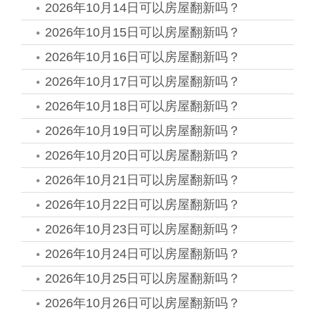
2026年10月14日可以房屋翻新吗？
2026年10月15日可以房屋翻新吗？
2026年10月16日可以房屋翻新吗？
2026年10月17日可以房屋翻新吗？
2026年10月18日可以房屋翻新吗？
2026年10月19日可以房屋翻新吗？
2026年10月20日可以房屋翻新吗？
2026年10月21日可以房屋翻新吗？
2026年10月22日可以房屋翻新吗？
2026年10月23日可以房屋翻新吗？
2026年10月24日可以房屋翻新吗？
2026年10月25日可以房屋翻新吗？
2026年10月26日可以房屋翻新吗？