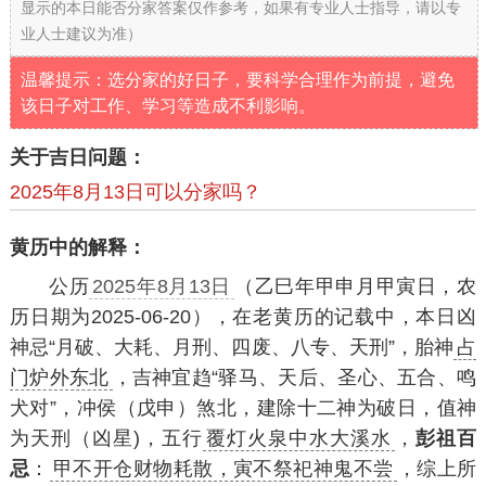
显示的本日能否分家答案仅作参考，如果有专业人士指导，请以专
业人士建议为准）
温馨提示：选分家的好日子，要科学合理作为前提，避免
该日子对工作、学习等造成不利影响。
关于吉日问题：
2025年8月13日可以分家吗？
黄历中的解释：
公历
2025年8月13日
（乙巳年甲申月甲寅日，农
历日期为2025-06-20），在老黄历的记载中，本日凶
神忌“月破、大耗、月刑、四废、八专、天刑”，胎神
占
门炉外东北
，吉神宜趋“驿马、天后、圣心、五合、鸣
犬对”，冲侯（戊申）煞北，建除十二神为破日，值神
为天刑（凶星)，五行
覆灯火泉中水大溪水
，
彭祖百
忌
：
甲不开仓财物耗散，寅不祭祀神鬼不尝
，综上所