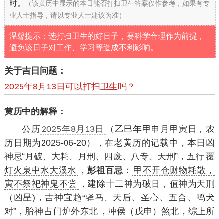
时。
（该黄历中显示的本日能否打扫卫生答案仅作参考，如果有专
业人士指导，请以专业人士建议为准）
温馨提示：选打扫卫生的好日子，要科学合理作为前提，
避免该日子对工作、学习等造成不利影响。
关于吉日问题：
2025年8月13日可以打扫卫生吗？
黄历中的解释：
公历
2025年8月13日
（乙巳年甲申月甲寅日，农
历日期为2025-06-20），在老黄历的记载中，本日凶
神忌“月破、大耗、月刑、四废、八专、天刑”，五行
覆
灯火泉中水大溪水
，
彭祖百忌
：
甲不开仓财物耗散，
寅不祭祀神鬼不尝
，建除十二神为破日，值神为天刑
（凶星)，吉神宜趋“驿马、天后、圣心、五合、鸣犬
对”，胎神
占门炉外东北
，冲侯（戊申）煞北，综上所