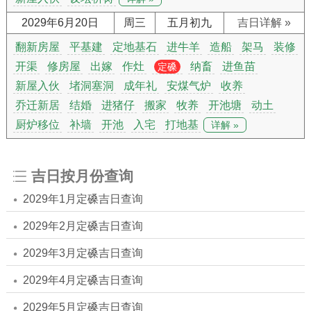
2029年6月20日
周三
五月初九
吉日详解 »
翻新房屋
平基建
定地基石
进牛羊
造船
架马
装修
开渠
修房屋
出嫁
作灶
纳畜
进鱼苗
定磉
新屋入伙
堵洞塞洞
成年礼
安煤气炉
收养
乔迁新居
结婚
进猪仔
搬家
牧养
开池塘
动土
厨炉移位
补墙
开池
入宅
打地基
详解 »
吉日按月份查询
2029年1月定磉吉日查询
2029年2月定磉吉日查询
2029年3月定磉吉日查询
2029年4月定磉吉日查询
2029年5月定磉吉日查询