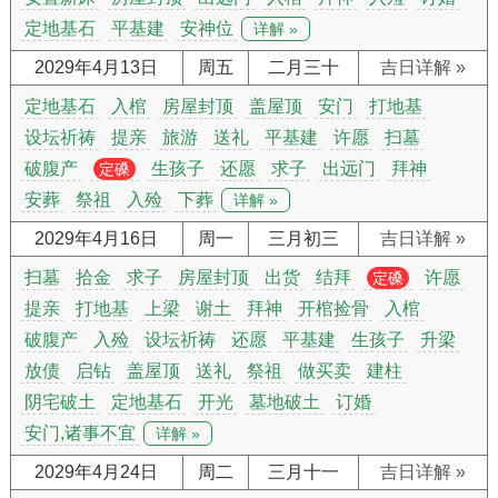
定地基石
平基建
安神位
详解 »
2029年4月13日
周五
二月三十
吉日详解 »
定地基石
入棺
房屋封顶
盖屋顶
安门
打地基
设坛祈祷
提亲
旅游
送礼
平基建
许愿
扫墓
破腹产
生孩子
还愿
求子
出远门
拜神
定磉
安葬
祭祖
入殓
下葬
详解 »
2029年4月16日
周一
三月初三
吉日详解 »
扫墓
拾金
求子
房屋封顶
出货
结拜
许愿
定磉
提亲
打地基
上梁
谢土
拜神
开棺捡骨
入棺
破腹产
入殓
设坛祈祷
还愿
平基建
生孩子
升梁
放债
启钻
盖屋顶
送礼
祭祖
做买卖
建柱
阴宅破土
定地基石
开光
墓地破土
订婚
安门,诸事不宜
详解 »
2029年4月24日
周二
三月十一
吉日详解 »