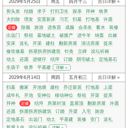
2029年5月25日
周五
四月十三
吉日详解 »
剪头发
结婚
求子
打扫卫生
探亲
拜神
牧养
大扫除
理发
安置新床
习艺
扫墓
打地基
许愿
除服
旅游
进鱼苗
成服
会亲友
蓄水
装修
定磉
出远门
祭祖
墓地破土
破腹产
进牛羊
纳畜
出嫁
安床
送礼
开渠
建柱
翻新房屋
清洁房屋
提亲
修坟修墓
拆屋拆房拆建筑
针灸
立碑
设坛祈祷
动土
还愿
进猪仔
结拜
订婚
阴宅破土
定地基石
生孩子
收养
平基建
详解 »
2029年6月14日
周四
五月初三
吉日详解 »
扫墓
搬家
开池塘
建柱
乔迁新居
打地基
上梁
成年礼
开池
安神位
移动神位
祭祖
开渠
提亲
拜神
结拜
房屋封顶
盖屋顶
翻新房屋
许愿
定磉
还愿
拆屋拆房拆建筑
订婚
升梁
入宅
旅游
定地基石
出远门
动土
平基建
装修
安门
送礼
新屋入伙
设坛祈祷
详解 »