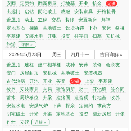
安葬
定契约
翻新房屋
打地基
开业
拾金
定磉
出远门
启钻
阴宅破土
成服
安装家具
开棺捡骨
盖屋顶
动土
立碑
交易
装修
安置新床
拜神
定地基石
挂匾
墓地破土
设坛祈祷
下葬
安床
祭祖
平基建
安装水电
开张
投资
挂字画
扫墓
安机械
旅游
详解 »
2029年5月23日
周三
四月十一
吉日详解 »
盖屋顶
建柱
建牛棚羊棚
栽种
安葬
装修
会亲友
安门
房屋封顶
安机械
墓地破土
安装机器
古代治病
开池
开业
买卖
上梁
平基建
定磉
牧养
安装家具
交易
建造厕所
动土
开池塘
签合同
蓄水
厨炉移位
升梁
建猪圈
造畜稠
打地基
收养
安装水电
安煤气炉
下葬
探亲
定契约
求药方
阴宅破土
开光
开渠
定地基石
投资
翻新房屋
开张
作灶
立碑
详解 »