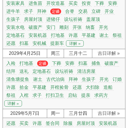
安装家具
进鱼苗
开坟造墓
买卖
投资
下葬
安葬
进牛羊
求子
拜神
合脊
交易
立碑
开业
定磉
生孩子
房屋封顶
进猪仔
设坛祈祷
盖屋顶
安装水电
破腹产
安门
雕刻
开张
纳畜
开光
定地基石
安装机器
打地基
许愿
平基建
谢土
祭祖
还愿
扫墓
安机械
提新车
详解 »
2029年4月25日
周三
三月十二
吉日详解 »
入殓
打地基
下葬
安葬
扫墓
捕鱼
破腹产
定磉
结拜
送礼
定地基石
设坛祈祷
清洁房屋
清鱼塘捉鱼
谢土
古代治病
拜神
生孩子
开光
订婚
许愿
拾金
平基建
开棺捡骨
还愿
大扫除
造船
祭祖
入棺
求子
打扫卫生
启钻
提亲
求药方
详解 »
2029年5月7日
周一
三月廿四
吉日详解 »
还愿
买卖
许愿
签合同
除服
房屋封顶
安装机器