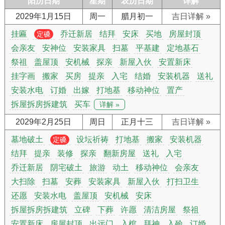
阳历日期
星期
农历日期
详解
2029年1月15日
周一
腊月初一
吉日详解 »
挂匾
乔迁新居
结拜
安床
买地
房屋封顶
定磉
会亲友
安神位
安装家具
扫墓
平基建
定地基石
祭祖
盖屋顶
安机械
探亲
新屋入伙
安置新床
挂字画
搬家
买房
提亲
入宅
结婚
安装机器
送礼
安装水电
订婚
出嫁
打地基
移动神位
置产
拆屋拆房拆建筑
买车
详解 »
2029年2月25日
周日
正月十三
吉日详解 »
墓地破土
设坛祈祷
打地基
搬家
安装机器
定磉
结拜
提亲
装修
探亲
翻新房屋
送礼
入宅
乔迁新居
阴宅破土
旅游
动土
移动神位
会亲友
大扫除
扫墓
安葬
安装家具
新屋入伙
打扫卫生
还愿
安装水电
盖屋顶
安机械
安床
拆屋拆房拆建筑
立碑
下葬
许愿
清洁房屋
祭祖
安置新床
房屋封顶
出远门
入棺
拜神
入殓
订婚