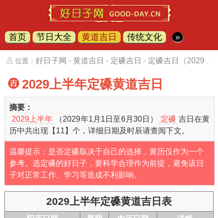
首页
节日大全
黄道吉日
传统文化
»
好日子网
黄道吉日
定磉吉日
定磉吉日（2029上半年）
位置：
>
>
>
2029上半年
定磉黄道吉日
摘要：
2029上半年
（2029年1月1日至6月30日）
定磉
吉日在黄
历中共出现【11】个，详细日期及时辰请查阅下文。
温馨提示：是否定磉取决于自己的选择，黄历仅作为一个
参考。选定磉的好日子，要科学合理作为前提，避免该日
子对正常工作、学习等造成不利影响。
2029上半年定磉黄道吉日表