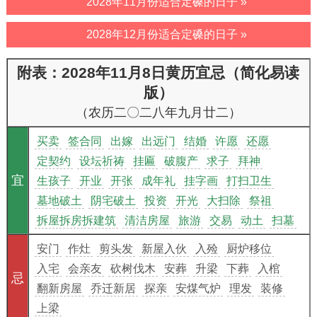
2028年11月份适合定磉的日子 »
2028年12月份适合定磉的日子 »
附表：2028年11月8日黄历宜忌（简化易读
版）
（农历二〇二八年九月廿二）
买卖
签合同
出嫁
出远门
结婚
许愿
还愿
定契约
设坛祈祷
挂匾
破腹产
求子
拜神
宜
生孩子
开业
开张
成年礼
挂字画
打扫卫生
墓地破土
阴宅破土
投资
开光
大扫除
祭祖
拆屋拆房拆建筑
清洁房屋
旅游
交易
动土
扫墓
安门
作灶
剪头发
新屋入伙
入殓
厨炉移位
入宅
会亲友
砍树伐木
安葬
升梁
下葬
入棺
忌
翻新房屋
乔迁新居
探亲
安煤气炉
理发
装修
上梁