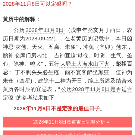
2028年11月8日可以定磉吗？
黄历中的解释：
公历
2028年11月8日
（戊申年癸亥月丁酉日，农
历日期为2028-09-22），在老黄历的记载中，本日凶
神忌“灾煞、天火、五离、朱雀”，冲兔（辛卯）煞东，
胎神
仓库门房内北
，吉神宜趋“母仓、时阴、生气、圣
心、除神、鸣犬”，五行
大驿土大海水山下火
，
彭祖百
忌
：
丁不剃头头必生疮，酉不宴客醉坐颠狂
，值神为
朱雀（凶星)，建除十二神为开日，综上所述及结合老
黄历各时辰的宜忌表，“
公历2028年11月8日是否适合
定磉
”的参考结果如下：
2028年11月8日不是定磉的最佳日子
。
2028年11月8日黄道吉日完整分析 »