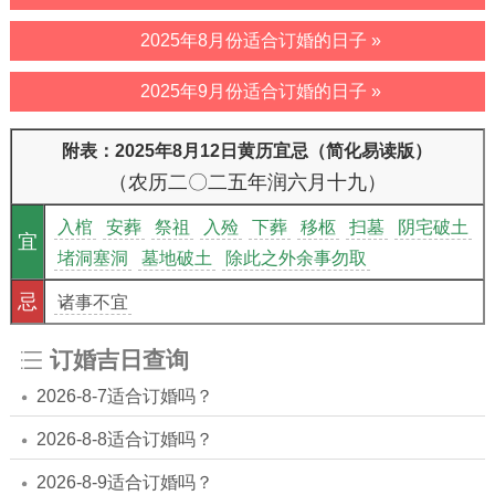
2025年8月份适合订婚的日子 »
2025年9月份适合订婚的日子 »
附表：2025年8月12日黄历宜忌（简化易读版）
（农历二〇二五年润六月十九）
入棺
安葬
祭祖
入殓
下葬
移柩
扫墓
阴宅破土
宜
堵洞塞洞
墓地破土
除此之外余事勿取
忌
诸事不宜
订婚吉日查询
2026-8-7适合订婚吗？
2026-8-8适合订婚吗？
2026-8-9适合订婚吗？