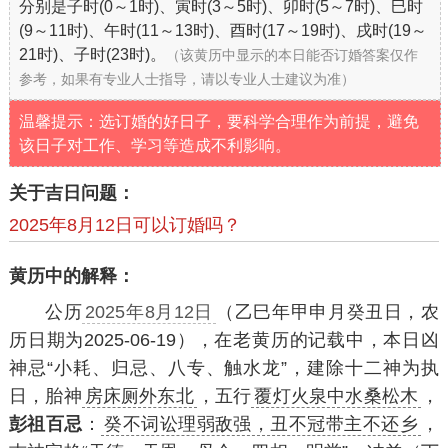
分别是子时(0～1时)、寅时(3～5时)、卯时(5～7时)、巳时
(9～11时)、午时(11～13时)、酉时(17～19时)、戌时(19～
21时)、子时(23时)。
（该黄历中显示的本日能否订婚答案仅作
参考，如果有专业人士指导，请以专业人士建议为准）
温馨提示：选订婚的好日子，要科学合理作为前提，避免
该日子对工作、学习等造成不利影响。
关于吉日问题：
2025年8月12日可以订婚吗？
黄历中的解释：
公历
2025年8月12日
（乙巳年甲申月癸丑日，农
历日期为2025-06-19），在老黄历的记载中，本日凶
神忌“小耗、归忌、八专、触水龙”，建除十二神为执
日，胎神
房床厕外东北
，五行
覆灯火泉中水桑松木
，
彭祖百忌
：
癸不词讼理弱敌强，丑不冠带主不还乡
，