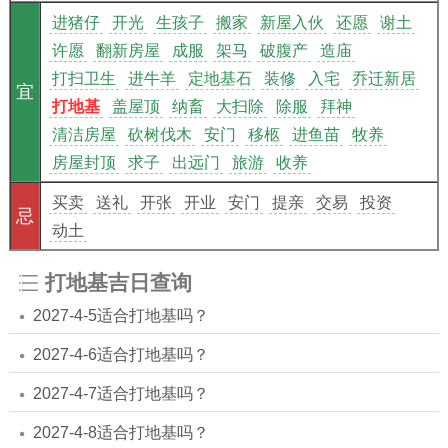
进猪仔
开光
生孩子
搬家
新屋入伙
还愿
谢土
许愿
翻新房屋
成服
架马
破腹产
造庙
打扫卫生
进牛羊
定地基石
装修
入宅
乔迁新居
宜
打地基
盖屋顶
纳畜
大扫除
除服
拜神
清洁房屋
砍树伐木
安门
移柩
进鱼苗
牧养
房屋封顶
求子
出远门
旅游
收养
买卖
送礼
开张
开业
安门
提亲
交易
投资
忌
动土
打地基吉日查询
2027-4-5适合打地基吗？
2027-4-6适合打地基吗？
2027-4-7适合打地基吗？
2027-4-8适合打地基吗？