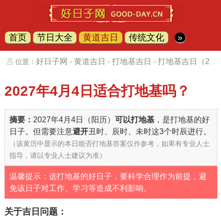
首页
节日大全
黄道吉日
传统文化
»
好日子网
黄道吉日
打地基吉日
打地基吉日（20270404）
位置：
>
>
>
2027年4月4日
适合打地基吗？
摘要：
2027年4月4日（阳历）
可以打地基
，是打地基的好
日子。但需要注意
避开
丑时、辰时、未时这3个时辰进行。
（该黄历中显示的本日能否打地基答案仅作参考，如果有专业人士
指导，请以专业人士建议为准）
温馨提示：选打地基的好日子，要科学合理作为前提，避
免该日子对工作、学习等造成不利影响。
关于吉日问题：