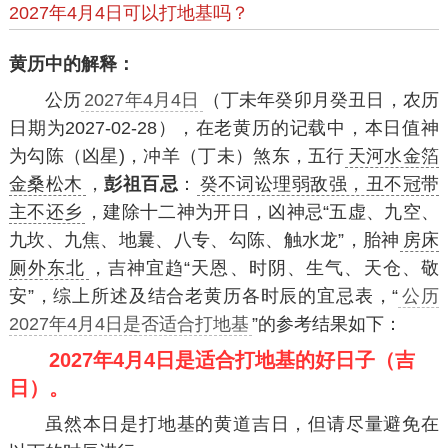
2027年4月4日可以打地基吗？
黄历中的解释：
公历
2027年4月4日
（丁未年癸卯月癸丑日，农历
日期为2027-02-28），在老黄历的记载中，本日值神
为勾陈（凶星)，冲羊（丁未）煞东，五行
天河水金箔
金桑松木
，
彭祖百忌
：
癸不词讼理弱敌强，丑不冠带
主不还乡
，建除十二神为开日，凶神忌“五虚、九空、
九坎、九焦、地曩、八专、勾陈、触水龙”，胎神
房床
厕外东北
，吉神宜趋“天恩、时阴、生气、天仓、敬
安”，综上所述及结合老黄历各时辰的宜忌表，“
公历
2027年4月4日是否适合打地基
”的参考结果如下：
2027年4月4日是适合打地基的好日子（吉
日）。
虽然本日是打地基的黄道吉日，但请尽量避免在