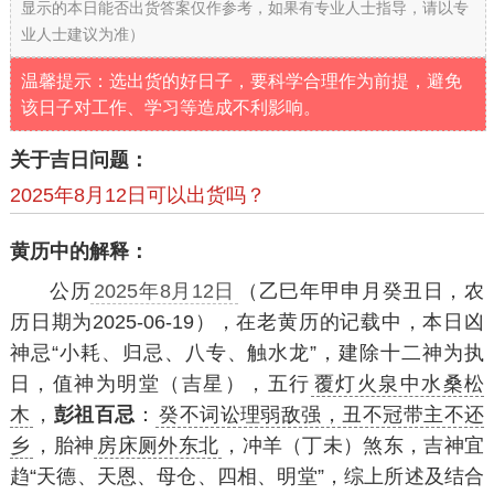
显示的本日能否出货答案仅作参考，如果有专业人士指导，请以专
业人士建议为准）
温馨提示：选出货的好日子，要科学合理作为前提，避免
该日子对工作、学习等造成不利影响。
关于吉日问题：
2025年8月12日可以出货吗？
黄历中的解释：
公历
2025年8月12日
（乙巳年甲申月癸丑日，农
历日期为2025-06-19），在老黄历的记载中，本日凶
神忌“小耗、归忌、八专、触水龙”，建除十二神为执
日，值神为明堂（吉星），五行
覆灯火泉中水桑松
木
，
彭祖百忌
：
癸不词讼理弱敌强，丑不冠带主不还
乡
，胎神
房床厕外东北
，冲羊（丁未）煞东，吉神宜
趋“天德、天恩、母仓、四相、明堂”，综上所述及结合