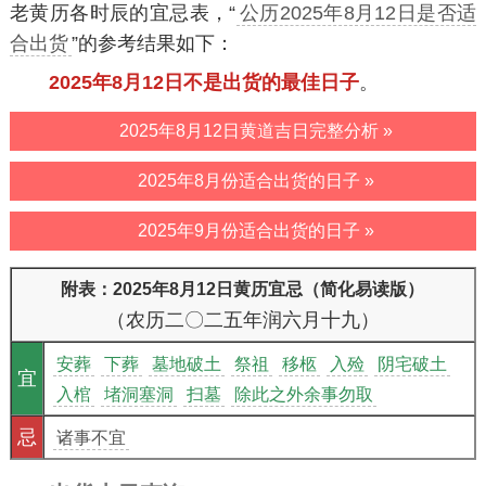
老黄历各时辰的宜忌表，“
公历2025年8月12日是否适
合出货
”的参考结果如下：
2025年8月12日不是出货的最佳日子
。
2025年8月12日黄道吉日完整分析 »
2025年8月份适合出货的日子 »
2025年9月份适合出货的日子 »
附表：2025年8月12日黄历宜忌（简化易读版）
（农历二〇二五年润六月十九）
安葬
下葬
墓地破土
祭祖
移柩
入殓
阴宅破土
宜
入棺
堵洞塞洞
扫墓
除此之外余事勿取
忌
诸事不宜