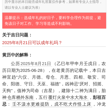
历中显示的本日能否成年礼答案仅作参考，如果有专业人士指导，
请以专业人士建议为准）
温馨提示：选成年礼的好日子，要科学合理作为前提，避
免该日子对工作、学习等造成不利影响。
关于吉日问题：
2025年8月21日可以成年礼吗？
黄历中的解释：
公历
2025年8月21日
（乙巳年甲申月壬戌日，农
历日期为2025-06-28），在老黄历的记载中，本日吉
神宜趋“六仪、月德、母仓、月恩、四相、敬安、司
命、阳德、守日、天巫、福德”，凶神忌“厌对、招摇、
天狗”，值神为司命（吉星），建除十二神为满日，胎
神
仓库栖外东南
，五行
覆灯火泉中水大海水
，
彭祖百
忌
：
壬不汲水更难提防，戍不吃犬作怪上床
，冲龙