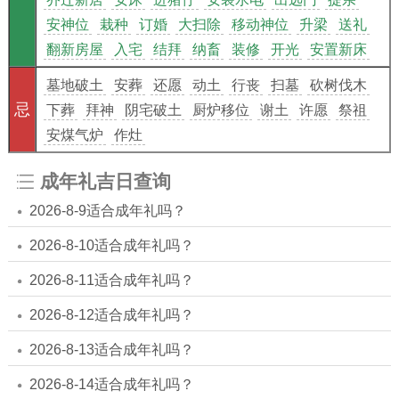
安神位
栽种
订婚
大扫除
移动神位
升梁
送礼
翻新房屋
入宅
结拜
纳畜
装修
开光
安置新床
墓地破土
安葬
还愿
动土
行丧
扫墓
砍树伐木
忌
下葬
拜神
阴宅破土
厨炉移位
谢土
许愿
祭祖
安煤气炉
作灶
成年礼吉日查询
2026-8-9适合成年礼吗？
2026-8-10适合成年礼吗？
2026-8-11适合成年礼吗？
2026-8-12适合成年礼吗？
2026-8-13适合成年礼吗？
2026-8-14适合成年礼吗？