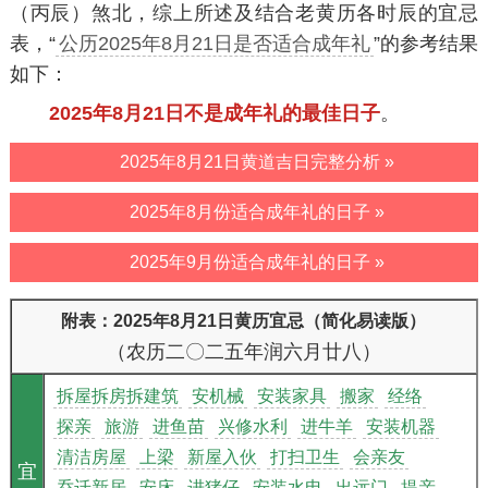
（丙辰）煞北，综上所述及结合老黄历各时辰的宜忌
表，“
公历2025年8月21日是否适合成年礼
”的参考结果
如下：
2025年8月21日不是成年礼的最佳日子
。
2025年8月21日黄道吉日完整分析 »
2025年8月份适合成年礼的日子 »
2025年9月份适合成年礼的日子 »
附表：2025年8月21日黄历宜忌（简化易读版）
（农历二〇二五年润六月廿八）
拆屋拆房拆建筑
安机械
安装家具
搬家
经络
探亲
旅游
进鱼苗
兴修水利
进牛羊
安装机器
清洁房屋
上梁
新屋入伙
打扫卫生
会亲友
宜
乔迁新居
安床
进猪仔
安装水电
出远门
提亲