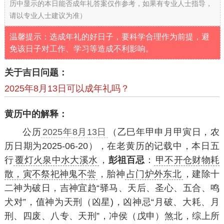
历中显示的本日能否成年礼答案仅作参考，如果有专业人士指导，
请以专业人士建议为准）
温馨提示：选成年礼的好日子，要科学合理作为前提，避
免该日子对工作、学习等造成不利影响。
关于吉日问题：
2025年8月13日可以成年礼吗？
黄历中的解释：
公历
2025年8月13日
（乙巳年甲申月甲寅日，农
历日期为2025-06-20），在老黄历的记载中，本日五
行
覆灯火泉中水大溪水
，
彭祖百忌
：
甲不开仓财物耗
散，寅不祭祀神鬼不尝
，胎神
占门炉外东北
，建除十
二神为破日，吉神宜趋“驿马、天后、圣心、五合、鸣
犬对”，值神为天刑（凶星)，凶神忌“月破、大耗、月
刑、四废、八专、天刑”，冲侯（戊申）煞北，综上所