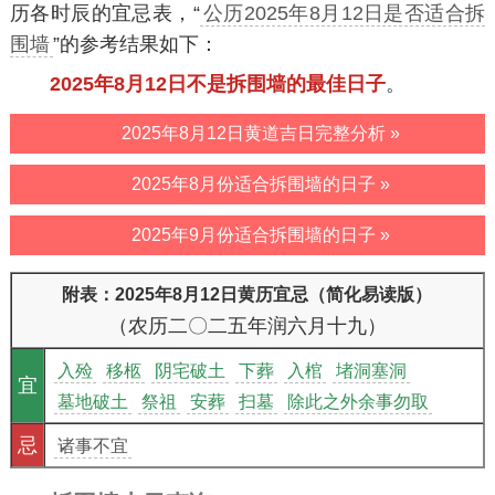
历各时辰的宜忌表，“
公历2025年8月12日是否适合拆
围墙
”的参考结果如下：
2025年8月12日不是拆围墙的最佳日子
。
2025年8月12日黄道吉日完整分析 »
2025年8月份适合拆围墙的日子 »
2025年9月份适合拆围墙的日子 »
附表：2025年8月12日黄历宜忌（简化易读版）
（农历二〇二五年润六月十九）
入殓
移柩
阴宅破土
下葬
入棺
堵洞塞洞
宜
墓地破土
祭祖
安葬
扫墓
除此之外余事勿取
忌
诸事不宜