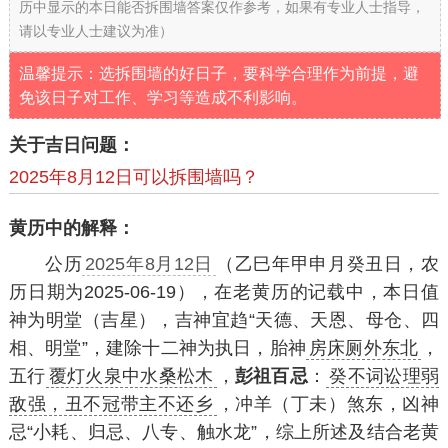
历中显示的本日能否拆围墙答案仅作参考，如果有专业人士指导，
请以专业人士建议为准）
温馨提示：选拆围墙的好日子，要科学合理作为前提，避
免该日子对工作、学习等造成不利影响。
关于吉日问题：
2025年8月12日可以拆围墙吗？
黄历中的解释：
公历
2025年8月12日
（乙巳年甲申月癸丑日，农
历日期为2025-06-19），在老黄历的记载中，本日值
神为明堂（吉星），吉神宜趋“天德、天恩、母仓、四
相、明堂”，建除十二神为执日，胎神
房床厕外东北
，
五行
覆灯火泉中水桑松木
，
彭祖百忌
：
癸不词讼理弱
敌强，丑不冠带主不还乡
，冲羊（丁未）煞东，凶神
忌“小耗、归忌、八专、触水龙”，综上所述及结合老黄