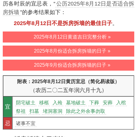
历各时辰的宜忌表，“
公历2025年8月12日是否适合拆
房拆墙
”的参考结果如下：
2025年8月12日不是拆房拆墙的最佳日子
。
2025年8月12日黄道吉日完整分析 »
2025年8月份适合拆房拆墙的日子 »
2025年9月份适合拆房拆墙的日子 »
附表：2025年8月12日黄历宜忌（简化易读版）
（农历二〇二五年润六月十九）
阴宅破土
移柩
入殓
墓地破土
下葬
安葬
入棺
宜
祭祖
扫墓
堵洞塞洞
除此之外余事勿取
忌
诸事不宜