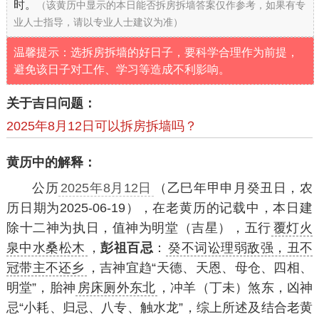
时。
（该黄历中显示的本日能否拆房拆墙答案仅作参考，如果有专
业人士指导，请以专业人士建议为准）
温馨提示：选拆房拆墙的好日子，要科学合理作为前提，
避免该日子对工作、学习等造成不利影响。
关于吉日问题：
2025年8月12日可以拆房拆墙吗？
黄历中的解释：
公历
2025年8月12日
（乙巳年甲申月癸丑日，农
历日期为2025-06-19），在老黄历的记载中，本日建
除十二神为执日，值神为明堂（吉星），五行
覆灯火
泉中水桑松木
，
彭祖百忌
：
癸不词讼理弱敌强，丑不
冠带主不还乡
，吉神宜趋“天德、天恩、母仓、四相、
明堂”，胎神
房床厕外东北
，冲羊（丁未）煞东，凶神
忌“小耗、归忌、八专、触水龙”，综上所述及结合老黄