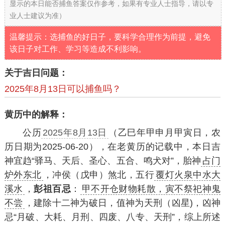
显示的本日能否捕鱼答案仅作参考，如果有专业人士指导，请以专
业人士建议为准）
温馨提示：选捕鱼的好日子，要科学合理作为前提，避免
该日子对工作、学习等造成不利影响。
关于吉日问题：
2025年8月13日可以捕鱼吗？
黄历中的解释：
公历
2025年8月13日
（乙巳年甲申月甲寅日，农
历日期为2025-06-20），在老黄历的记载中，本日吉
神宜趋“驿马、天后、圣心、五合、鸣犬对”，胎神
占门
炉外东北
，冲侯（戊申）煞北，五行
覆灯火泉中水大
溪水
，
彭祖百忌
：
甲不开仓财物耗散，寅不祭祀神鬼
不尝
，建除十二神为破日，值神为天刑（凶星)，凶神
忌“月破、大耗、月刑、四废、八专、天刑”，综上所述