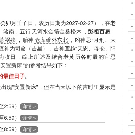
癸卯月壬子日，农历日期为2027-02-27），在老
）煞南，五行
天河水金箔金桑松木
，
彭祖百忌
：
惹祸殃
，胎神
仓库碓外东北
，凶神忌“月刑、大
值神为司命（吉星），吉神宜趋“天恩、母仓、阳
神为收日，综上所述及结合老黄历各时辰的宜忌
合安置新床
”的参考结果如下：
床的最佳日子
。
没出现“安置新床”，但在当天以下的吉时里显示是
：
2:59）
详情 »
6:59）
详情 »
8:59）
详情 »