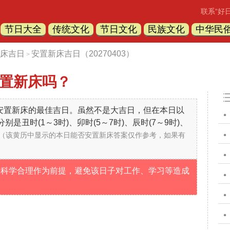
联系“好
节日大全
传统文化
节日文化
民族文化
中华民
床吉日
安置新床吉日（20270403）
>
置新床吗？
不是安置新床的最佳吉日。虽然不是大吉日，但在本日以
是丑时(1～3时)、卯时(5～7时)、辰时(7～9时)、
（该黄历中显示的本日能否安置新床答案仅作参考，如果有
要科学合理作为前提，避免该日子对工作、学习等造成