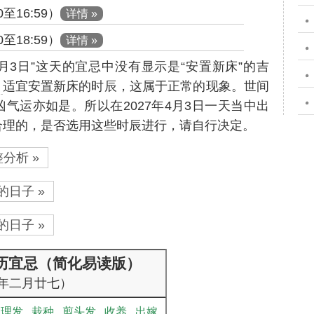
至16:59）
详情 »
至18:59）
详情 »
年4月3日”这天的宜忌中没有显示是“安置新床”的吉
个
适宜安置新床的时辰，这属于正常的现象。世间
气运亦如是。所以在2027年4月3日一天当中出
合理的，是否选用这些时辰进行，请自行决定。
分析 »
的日子 »
的日子 »
黄历宜忌（简化易读版）
年二月廿七）
理发
栽种
剪头发
收养
出嫁