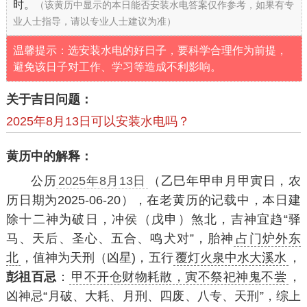
时。
（该黄历中显示的本日能否安装水电答案仅作参考，如果有专
业人士指导，请以专业人士建议为准）
温馨提示：选安装水电的好日子，要科学合理作为前提，
避免该日子对工作、学习等造成不利影响。
关于吉日问题：
2025年8月13日可以安装水电吗？
黄历中的解释：
公历
2025年8月13日
（乙巳年甲申月甲寅日，农
历日期为2025-06-20），在老黄历的记载中，本日建
除十二神为破日，冲侯（戊申）煞北，吉神宜趋“驿
马、天后、圣心、五合、鸣犬对”，胎神
占门炉外东
北
，值神为天刑（凶星)，五行
覆灯火泉中水大溪水
，
彭祖百忌
：
甲不开仓财物耗散，寅不祭祀神鬼不尝
，
凶神忌“月破、大耗、月刑、四废、八专、天刑”，综上