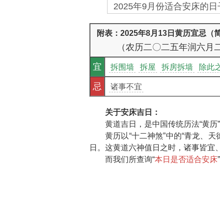
2025年9月份适合安床的日子
附表：2025年8月13日黄历宜忌（
（农历二〇二五年润六月
宜
拆围墙
拆屋
拆房拆墙
除此
忌
诸事不宜
关于安床吉日：
黄道吉日，是中国传统历法“黄历
黄历以“十二神煞”中的“青龙、
日。这黄道六神值日之时，诸事皆宜、
而我们所查询“
本日是否适合安床