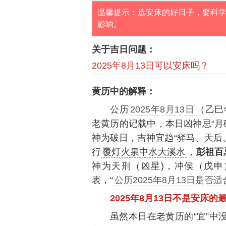
温馨提示：选安床的好日子，要科
影响。
关于吉日问题：
2025年8月13日可以安床吗？
黄历中的解释：
公历
2025年8月13日
（乙巳
老黄历的记载中，本日凶神忌“月
神为破日，吉神宜趋“驿马、天后
行
覆灯火泉中水大溪水
，
彭祖百
神为天刑（凶星)，冲侯（戊
表，“
公历2025年8月13日是否
2025年8月13日不是安床的
虽然本日在老黄历的“宜”中