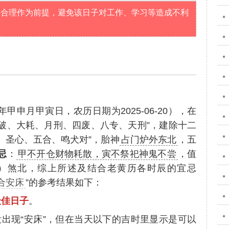
学合理作为前提，避免该日子对工作、学习等造成不利
年甲申月甲寅日，农历日期为2025-06-20），在
破、大耗、月刑、四废、八专、天刑”，建除十二
、圣心、五合、鸣犬对”，胎神
占门炉外东北
，五
忌
：
甲不开仓财物耗散，寅不祭祀神鬼不尝
，值
申）煞北，综上所述及结合老黄历各时辰的宜忌
适合安床
”的参考结果如下：
最佳日子
。
没出现“安床”，但在当天以下的吉时里显示是可以