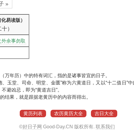
 »
简化易读版）
二十）
之外余事勿取
”（万年历）中的特有词汇，指的是诸事皆宜的日子。
天德、玉堂、司命、明堂、金匮”称为六黄道日，又以“十二值日”中
不避凶忌，即为“黄道吉日”。
”的结果，就是跟据老黄历中的内容而得出。
黄历列表
农历黄历大全
吉日大全
©
好日子网
Good-Day.CN
版权所有.
联系我们