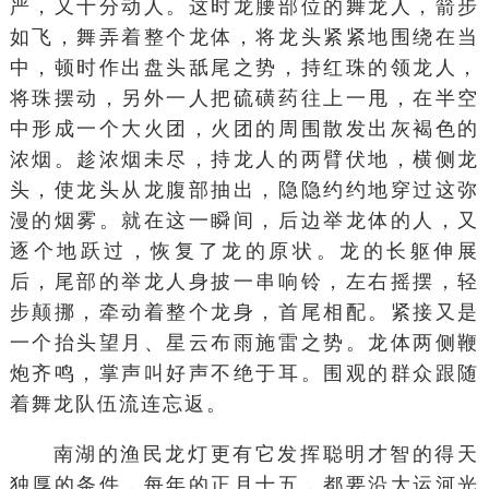
严，又十分动人。这时龙腰部位的舞龙人，箭步
如飞，舞弄着整个龙体，将龙头紧紧地围绕在当
中，顿时作出盘头舐尾之势，持红珠的领龙人，
将珠摆动，另外一人把硫磺药往上一甩，在半空
中形成一个大火团，火团的周围散发出灰褐色的
浓烟。趁浓烟未尽，持龙人的两臂伏地，横侧龙
头，使龙头从龙腹部抽出，隐隐约约地穿过这弥
漫的烟雾。就在这一瞬间，后边举龙体的人，又
逐个地跃过，恢复了龙的原状。龙的长躯伸展
后，尾部的举龙人身披一串响铃，左右摇摆，轻
步颠挪，牵动着整个龙身，首尾相配。紧接又是
一个抬头望月、星云布雨施雷之势。龙体两侧鞭
炮齐鸣，掌声叫好声不绝于耳。围观的群众跟随
着舞龙队伍流连忘返。
南湖的渔民龙灯更有它发挥聪明才智的得天
独厚的条件，每年的正月十五，都要沿大运河光