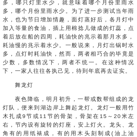
多，哪只灯里水少，就意味着哪个月份里雨水
多，哪个月份里雨水少。为了进一步测试当年雨
水，也为节日增加情趣，面灯蒸好后，各月灯中
加入等量的食油，插上用棉捻儿做成的灯蕊，点
着后放在船的四周，耗油快的兆示着那月水多，
耗油慢的兆示着水少。一般说来，月灯出锅时水
多，点灯时耗油快，然而，两者相巧合的毕竟是
少数，多数情况下，两者不统一。在这种情况
下，一家人往往各执己见，待到年底再去证实。
舞龙灯
夜色降临，明月初升，一帮或数帮组成的龙
灯队，便来到湖边岸上舞起龙灯。龙灯一般用竹
木扎成9节或11节的骨架，骨架在15～20米左
右，节内设有旋转的灯座，安上灯火。龙头、龙
角有的用纸裱成，有的用木头刻制成(油上油