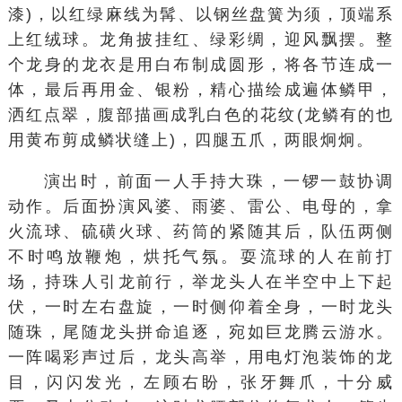
漆)，以红绿麻线为髯、以钢丝盘簧为须，顶端系
上红绒球。龙角披挂红、绿彩绸，迎风飘摆。整
个龙身的龙衣是用白布制成圆形，将各节连成一
体，最后再用金、银粉，精心描绘成遍体鳞甲，
洒红点翠，腹部描画成乳白色的花纹(龙鳞有的也
用黄布剪成鳞状缝上)，四腿五爪，两眼炯炯。
演出时，前面一人手持大珠，一锣一鼓协调
动作。后面扮演风婆、雨婆、雷公、电母的，拿
火流球、硫磺火球、药筒的紧随其后，队伍两侧
不时鸣放鞭炮，烘托气氛。耍流球的人在前打
场，持珠人引龙前行，举龙头人在半空中上下起
伏，一时左右盘旋，一时侧仰着全身，一时龙头
随珠，尾随龙头拼命追逐，宛如巨龙腾云游水。
一阵喝彩声过后，龙头高举，用电灯泡装饰的龙
目，闪闪发光，左顾右盼，张牙舞爪，十分威