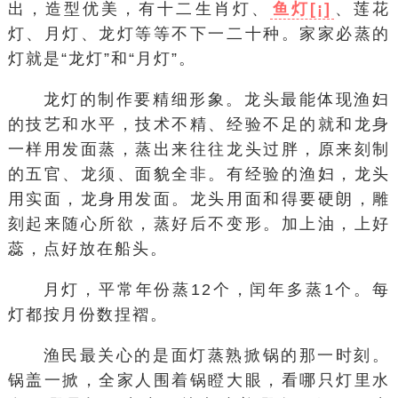
出，造型优美，有十二生肖灯、
鱼灯[¡]
、莲花
灯、月灯、龙灯等等不下一二十种。家家必蒸的
灯就是“龙灯”和“月灯”。
龙灯的制作要精细形象。龙头最能体现渔妇
的技艺和水平，技术不精、经验不足的就和龙身
一样用发面蒸，蒸出来往往龙头过胖，原来刻制
的五官、龙须、面貌全非。有经验的渔妇，龙头
用实面，龙身用发面。龙头用面和得要硬朗，雕
刻起来随心所欲，蒸好后不变形。加上油，上好
蕊，点好放在船头。
月灯，平常年份蒸12个，闰年多蒸1个。每
灯都按月份数捏褶。
渔民最关心的是面灯蒸熟掀锅的那一时刻。
锅盖一掀，全家人围着锅瞪大眼，看哪只灯里水