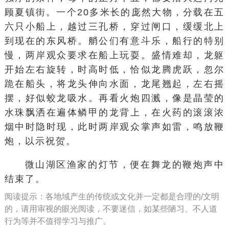
顾夏镇街。一个20多米长的庞然大物，分载在五
六只小船上，越过三孔桥，穿过闸口，缓缓北上
到现在的东风桥。艄公们有意斗乐，船行的特别
慢，两岸观众要求在船上玩耍。盛情难却，龙躯
开始左右旋转，时高时低，恰似龙腾虎跃，忽尔
跪在船头，将龙头伸向水面，龙尾翘起，左右摇
摆，好似蛟龙吸水。再看火炮四溅，像是晶莹的
水珠飘洒在遍体鳞甲的龙背上，在火药的滚滚浓
烟中时隐时现，此时两岸观众掌声如雷，鸣放鞭
炮，以示祝贺。
微山湖区渔家的灯节，便在舞龙的鞭炮声中
结束了。
阅读提示：各地域产生的传统或文化并一定都是合理的/文明
的，请用审视的眼光阅读，不要迷信，如某些陋习、不人道
行为等并不值得学习与推广。