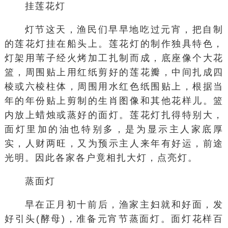
挂莲花灯
灯节这天，渔民们早早地吃过元宵，把自制
的莲花灯挂在船头上。莲花灯的制作独具特色，
灯架用苇子经火烤加工扎制而成，底座像个大花
篮，周围贴上用红纸剪好的莲花瓣，中间扎成四
棱或六棱柱体，周围用水红色纸围贴上，根据当
年的年份贴上剪制的生肖图像和其他花样儿。篮
内放上蜡烛或蒸好的面灯。莲花灯扎得特别大，
面灯里加的油也特别多，是为显示主人家底厚
实，人财两旺，又为预示主人来年有好运，前途
光明。因此各家各户竟相扎大灯，点亮灯。
蒸面灯
早在正月初十前后，渔家主妇就和好面，发
好引头(酵母)，准备元宵节蒸面灯。面灯花样百