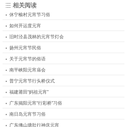
相关阅读
休宁榆村元宵节习俗
如何开运度元宵
旧时泾县茂林的元宵节灯会
扬州元宵节民俗
关于元宵节的俗语
南平峡阳元宵庙会
普宁元宵节行头桥仪式
福建莆田“妈祖元宵”
广东揭阳元宵“行彩桥”习俗
南日岛元宵节习俗
广东佛山塘肚行神庆元宵