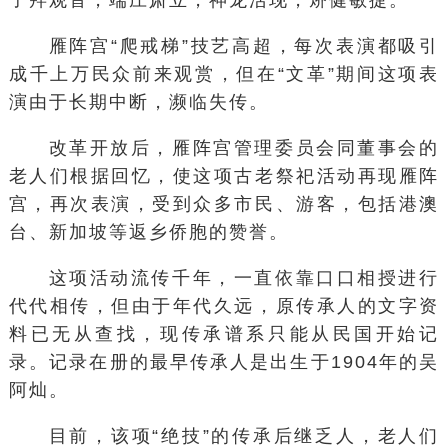
子拜观音，端庄肃立，神龙活现，矫健敏捷。
雁阵宫“爬戒梯”技艺高超，每次表演都吸引
成千上万民众前来观赏，但在“文革”期间这项表
演由于长期中断，濒临失传。
改革开放后，雁阵宫管理委员会同董事会的
老人们根据回忆，使这项古老祭祀活动再现雁阵
宫，再次表演，受到众多市民、游客，包括港澳
台、新加坡等返乡侨胞的赞誉。
这项活动流传千年，一直依靠口口相授进行
代代相传，但由于年代久远，原传承人的文字资
料已无从查找，现传承谱系只能从民国开始记
录。记录在册的最早传承人是出生于1904年的吴
阿灿。
目前，该项“绝技”的传承后继乏人，老人们