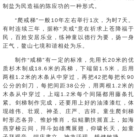
制盐为民造福的陈应功的一种形式。
“爬戒梯”一般10年左右举行1次，为时7天。
有时连续三年，据称“关戒”意在祈求上苍降福于
民，百姓安居乐业，练神童以德行为要，扬一身
正气，鳌山七境和谐相处为乐。
制作“戒梯”有一定的标准，先用长20米的优
质杉木制成18.6米的高梯，下端留1.5米，后用
两根1.2米的木条从中穿过，再把42把每把长90
公分的剑刀，每把间距38公分，用两根1.2米的
木条从中穿过，上端1.2米每个间隔都用藤条扎
紧。剑梯制作完成，还要用上好的油漆漆红，体
现雄伟、壮观、神圣、庄严、吉祥。童生爬剑梯
时形态各异、惟妙惟肖，似鲲鹏扶摇直上，如海
燕穿梭云间，拜斗如雄鹰展翅，仰啸长天，如童