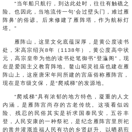
“当年船只航行，到达此处时，往往有触礁之
险。也因此，当地流传一句‘会过壁头门，难过雁
阵鼻’的俗谚。后来修建了雁阵塔，作为航标灯
塔。”
雁阵山，这里文化底蕴深厚，是黄公度读书
处，宋高宗绍兴8年（1138年），黄公度高中状
元，高宗皇帝为他的读书处笔御书“登灜阁”，现
在是爱国主义教育阵地。鳌山昭灵祖庙也建在雁
阵山上，这座唐宋年间所建的宫庙俗称雁阵宫，
现在是市级文保，是“爬戒梯”的发源地。
“爬戒梯”具有浓郁的地方特色，凝重的人文
内涵，是雁阵宫尚存的古老传统。这项看似凶
险、残忍的民俗其实是祈求国泰民安，五谷丰
登，人民安康的一种祭祀，是纪念雁阵宫里所祀
的凿井灌溉造福人民有功的乡贤赵升、以晒易煎