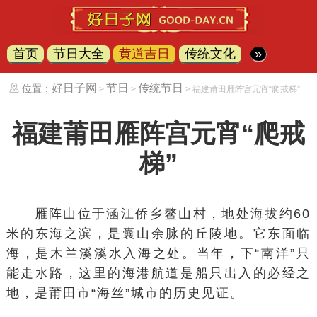
首页
节日大全
黄道吉日
传统文化
»
好日子网
节日
传统节日
位置：
>
>
> 福建莆田雁阵宫元宵“爬戒梯”
福建莆田雁阵宫元宵“爬戒
梯”
雁阵山位于涵江侨乡鳌山村，地处海拔约60
米的东海之滨，是囊山余脉的丘陵地。它东面临
海，是木兰溪溪水入海之处。当年，下“南洋”只
能走水路，这里的海港航道是船只出入的必经之
地，是莆田市“海丝”城市的历史见证。