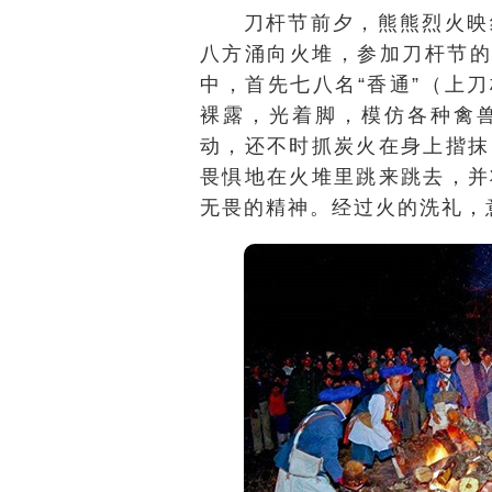
刀杆节前夕，熊熊烈火映
八方涌向火堆，参加刀杆节的
中，首先七八名“香通”（上
裸露，光着脚，模仿各种禽
动，还不时抓炭火在身上揩抹
畏惧地在火堆里跳来跳去，并
无畏的精神。经过火的洗礼，