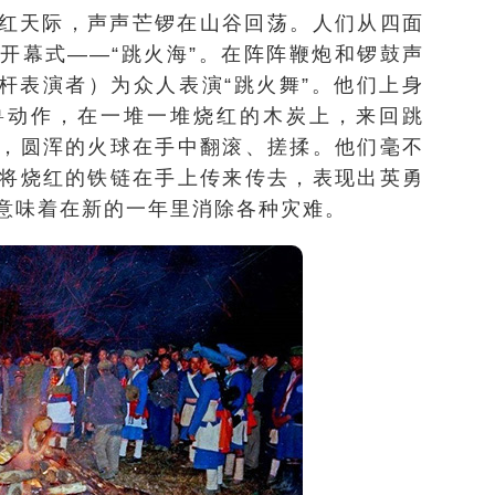
红天际，声声芒锣在山谷回荡。人们从四面
开幕式——“跳火海”。在阵阵鞭炮和锣鼓声
刀杆表演者）为众人表演“跳火舞”。他们上身
兽动作，在一堆一堆烧红的木炭上，来回跳
，圆浑的火球在手中翻滚、搓揉。他们毫不
将烧红的铁链在手上传来传去，表现出英勇
意味着在新的一年里消除各种灾难。