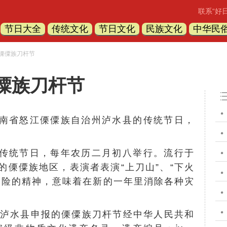
联系“好
节日大全
传统文化
节日文化
民族文化
中华民
 傈僳族刀杆节
僳族刀杆节
南省怒江傈僳族自治州泸水县的传统节日，
。
传统节日，每年农历二月初八举行。流行于
的傈僳族地区，表演者表演“上刀山”、“下火
艰险的精神，意味着在新的一年里消除各种灾
南省泸水县申报的傈僳族刀杆节经
中华人民共和