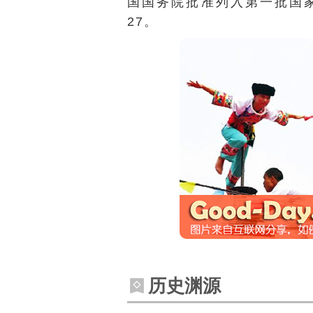
国国务院
批准列入
第一批国
27。
历史渊源