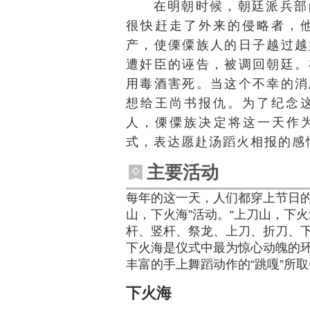
在明朝时候，朝廷派兵部
很快赶走了外来的侵略者，
产，使傈僳族人的日子越过越
遭奸臣的诬告，被调回朝廷。
用毒酒害死。当这个不幸的消
想给王尚书报仇。为了纪念
人，傈僳族决定将这一天作为
式，表达愿赴汤蹈火相报的感
主要活动
每年的这一天，人们都穿上节日的
山，下火海”活动。“上刀山，下
杆、竖杆、祭龙、上刀、折刀、
下火海是仪式中最为惊心动魄的
丰富的手上舞蹈动作的“跳嘎”所
下火海