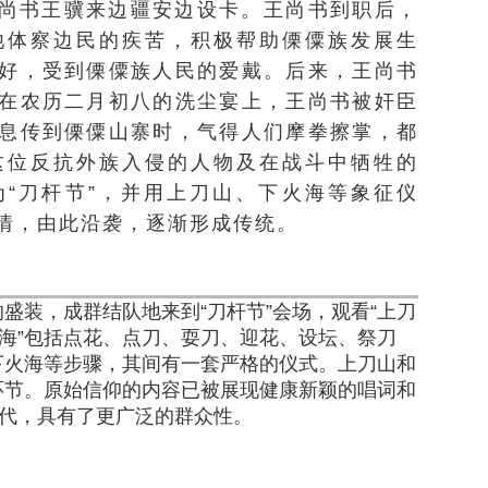
尚书王骥来边疆安边设卡。王尚书到职后，
他体察边民的疾苦，积极帮助傈僳族发展生
好，受到傈僳族人民的爱戴。后来，王尚书
在农历二月初八的洗尘宴上，王尚书被奸臣
息传到傈僳山寨时，气得人们摩拳擦掌，都
这位反抗外族入侵的人物及在战斗中牺牲的
“刀杆节”，并用上刀山、下火海等象征仪
情，由此沿袭，逐渐形成传统。
盛装，成群结队地来到“刀杆节”会场，观看“上刀
火海”包括点花、点刀、耍刀、迎花、设坛、祭刀
下火海等步骤，其间有一套严格的仪式。上刀山和
环节。原始信仰的内容已被展现健康新颖的唱词和
取代，具有了更广泛的群众性。