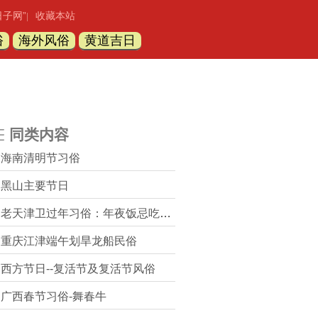
日子网”
收藏本站
|
俗
海外风俗
黄道吉日
同类内容
海南清明节习俗
黑山主要节日
老天津卫过年习俗：年夜饭忌吃完 正月不许扫地
重庆江津端午划旱龙船民俗
西方节日--复活节及复活节风俗
广西春节习俗-舞春牛