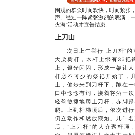
围观的群众时而欢快，时而紧张
声。经过一阵紧张激烈的表演，一
火海”活动才宣告结束。
上刀山
次日上午举行“上刀杆”
大栗树杆，木杆上绑有36把
上，银光闪闪，形成一架让人
杆必不可少的祭祀开始了，
士，健步来到刀杆下，跪在一
口中念念有词，接着将酒一饮
轻盈敏捷地爬上刀杆，赤脚蹬
爬。上到杆梯顶后，依次进行
倒立动作和燃放鞭炮。几千名
后，“上刀杆”的人齐聚杆顶