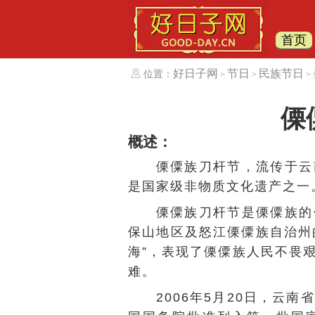
首页
好日子网
节日
民族节日
位置：
>
>
>
傈
概述：
傈僳族刀杆节，流传于云
是国家级非物质文化遗产之一
傈僳族刀杆节是傈僳族的
保山地区及怒江傈僳族自治州
海”，表现了傈僳族人民不畏
难。
2006年5月20日，云