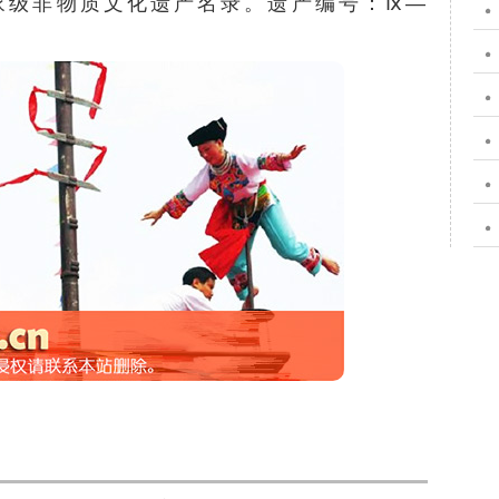
家级非物质文化遗产名录
。遗产编号：ⅸ—