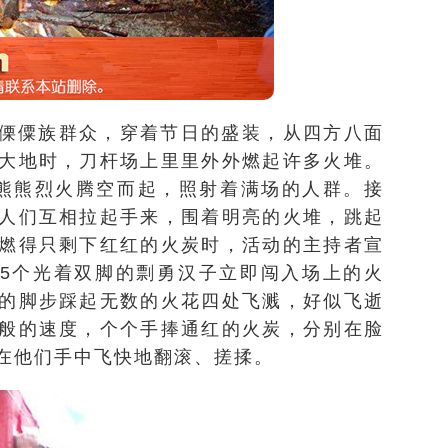
傈僳族群众，穿着节日的盛装，从四方八面
大地时，刀杆场上里里外外燃起许多火堆。
熊熊烈火腾空而起，照射着满场的人群。接
人们互相拉起手来，围着明亮的火堆，跳起
燃得只剩下红红的火炭时，活动的主持者宣
，5个光着双脚的剽勇汉子立即闯入场上的火
的脚步踩起无数的火花四处飞溅，好似飞逝
般的速度，个个手捧通红的火炭，分别在脸
在他们手中飞快地翻滚、搓揉。