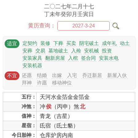
二〇二七年二月十七
丁未年癸卯月壬寅日
黄历查询：
定契约
装修
下葬
买卖
阴宅破土
成年礼
动土
适宜
安葬
交易
墓地破土
入殓
安机械
投资
安装家具
翻新房屋
入棺
签合同
安装水电
安装机器
还愿
结婚
出嫁
入宅
乔迁新居
新屋入伙
不宜
拜神
许愿
移动神位
天河水金箔金金箔金
五行：
冲
侯
（丙申）煞
北
冲煞：
青龙（吉星）
值神：
氐宿（氐土貉）
星宿：
仓库炉房内南
今日胎神：