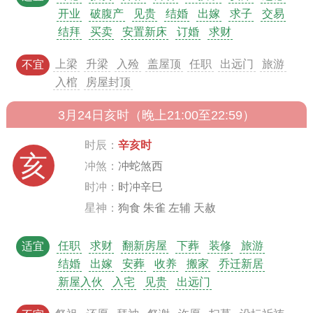
开业
破腹产
见贵
结婚
出嫁
求子
交易
结拜
买卖
安置新床
订婚
求财
上梁
升梁
入殓
盖屋顶
任职
出远门
旅游
不宜
入棺
房屋封顶
3月24日亥时（晚上21:00至22:59）
时辰：
辛亥时
亥
冲煞：
冲蛇煞西
时冲：
时冲辛巳
星神：
狗食 朱雀 左辅 天赦
任职
求财
翻新房屋
下葬
装修
旅游
适宜
结婚
出嫁
安葬
收养
搬家
乔迁新居
新屋入伙
入宅
见贵
出远门