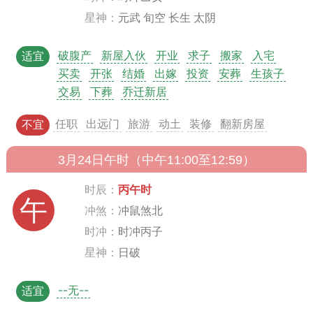
星神：
元武 旬空 长生 太阴
破腹产
新屋入伙
开业
求子
搬家
入宅
适宜
买卖
开张
结婚
出嫁
投资
安葬
生孩子
交易
下葬
乔迁新居
任职
出远门
旅游
动土
装修
翻新房屋
不宜
3月24日午时（中午11:00至12:59）
时辰：
丙午时
午
冲煞：
冲鼠煞北
时冲：
时冲丙子
星神：
日破
--无--
适宜