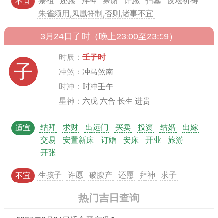
祭祖
还愿
拜神
祭谢
许愿
扫墓
设坛祈祷
不宜
朱雀须用,凤凰符制,否则,诸事不宜
3月24日子时（晚上23:00至23:59）
时辰：
壬子时
子
冲煞：
冲马煞南
时冲：
时冲壬午
星神：
六戊 六合 长生 进贵
结拜
求财
出远门
买卖
投资
结婚
出嫁
适宜
交易
安置新床
订婚
安床
开业
旅游
开张
生孩子
许愿
破腹产
还愿
拜神
求子
不宜
热门吉日查询