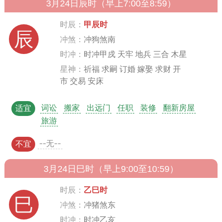
3月24日辰时（早上7:00至8:59）
时辰：
甲辰时
辰
冲煞：
冲狗煞南
时冲：
时冲甲戍 天牢 地兵 三合 木星
星神：
祈福 求嗣 订婚 嫁娶 求财 开
市 交易 安床
词讼
搬家
出远门
任职
装修
翻新房屋
适宜
旅游
--无--
不宜
3月24日巳时（早上9:00至10:59）
时辰：
乙巳时
巳
冲煞：
冲猪煞东
时冲：
时冲乙亥