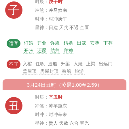
时辰：
庚子时
子
冲煞：
冲马煞南
时冲：
时冲庚午
星神：
日建 天兵 不遇 金匮
订婚
开业
许愿
结婚
出嫁
安葬
下葬
适宜
开张
还愿
结拜
拜神
入棺
任职
造船
升梁
入殓
上梁
出远门
不宜
盖屋顶
房屋封顶
乘船
旅游
3月24日丑时（凌晨1:00至2:59）
时辰：
辛丑时
丑
冲煞：
冲羊煞东
时冲：
时冲辛未
星神：
贵人 天赦 六合 宝光