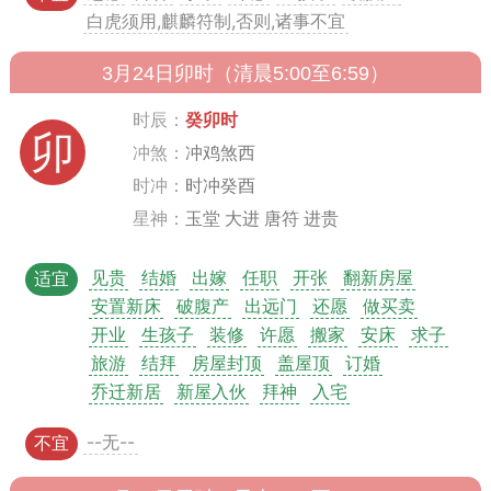
白虎须用,麒麟符制,否则,诸事不宜
3月24日卯时（清晨5:00至6:59）
时辰：
癸卯时
卯
冲煞：
冲鸡煞西
时冲：
时冲癸酉
星神：
玉堂 大进 唐符 进贵
见贵
结婚
出嫁
任职
开张
翻新房屋
适宜
安置新床
破腹产
出远门
还愿
做买卖
开业
生孩子
装修
许愿
搬家
安床
求子
旅游
结拜
房屋封顶
盖屋顶
订婚
乔迁新居
新屋入伙
拜神
入宅
--无--
不宜