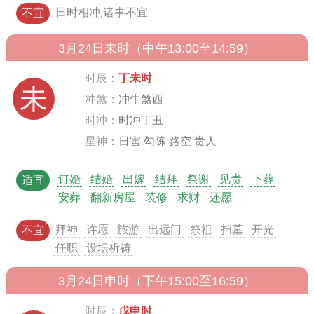
日时相冲,诸事不宜
不宜
3月24日未时（中午13:00至14:59）
时辰：
丁未时
未
冲煞：
冲牛煞西
时冲：
时冲丁丑
星神：
日害 勾陈 路空 贵人
订婚
结婚
出嫁
结拜
祭谢
见贵
下葬
适宜
安葬
翻新房屋
装修
求财
还愿
拜神
许愿
旅游
出远门
祭祖
扫墓
开光
不宜
任职
设坛祈祷
3月24日申时（下午15:00至16:59）
时辰：
戊申时