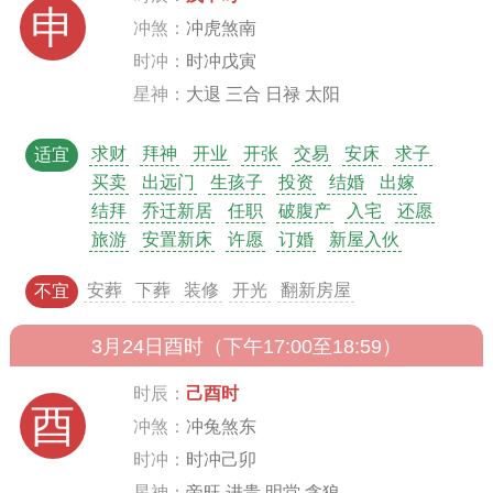
申
冲煞：
冲虎煞南
时冲：
时冲戊寅
星神：
大退 三合 日禄 太阳
求财
拜神
开业
开张
交易
安床
求子
适宜
买卖
出远门
生孩子
投资
结婚
出嫁
结拜
乔迁新居
任职
破腹产
入宅
还愿
旅游
安置新床
许愿
订婚
新屋入伙
安葬
下葬
装修
开光
翻新房屋
不宜
3月24日酉时（下午17:00至18:59）
时辰：
己酉时
酉
冲煞：
冲兔煞东
时冲：
时冲己卯
星神：
帝旺 进贵 明堂 贪狼