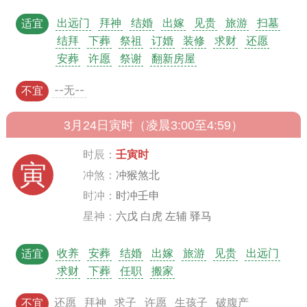
出远门
拜神
结婚
出嫁
见贵
旅游
扫墓
适宜
结拜
下葬
祭祖
订婚
装修
求财
还愿
安葬
许愿
祭谢
翻新房屋
--无--
不宜
3月24日寅时（凌晨3:00至4:59）
时辰：
壬寅时
寅
冲煞：
冲猴煞北
时冲：
时冲壬申
星神：
六戊 白虎 左辅 驿马
收养
安葬
结婚
出嫁
旅游
见贵
出远门
适宜
求财
下葬
任职
搬家
还愿
拜神
求子
许愿
生孩子
破腹产
不宜