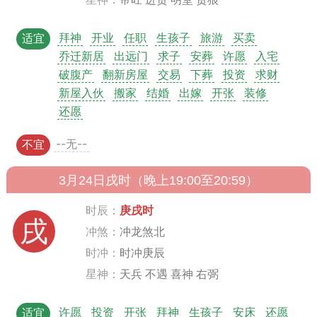
拜神
开业
任职
生孩子
旅游
买卖
适宜
乔迁新居
出远门
求子
安葬
许愿
入宅
破腹产
翻新房屋
交易
下葬
投资
求财
新屋入伙
搬家
结婚
出嫁
开张
装修
还愿
--无--
不宜
3月24日戌时（晚上19:00至20:59）
时辰：
庚戌时
戌
冲煞：
冲龙煞北
时冲：
时冲庚辰
星神：
天兵 不遇 喜神 右弼
许愿
投资
开张
拜神
生孩子
安床
还愿
适宜