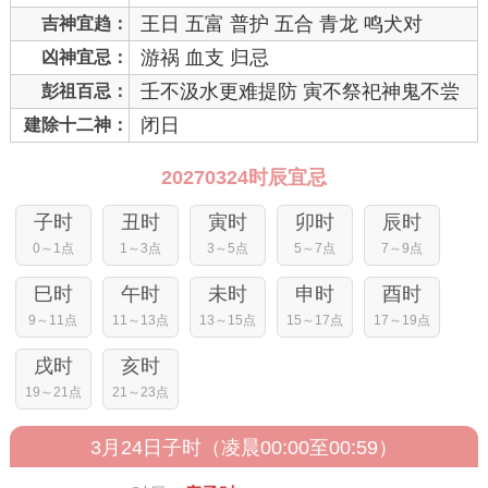
王日 五富 普护 五合 青龙 鸣犬对
吉神宜趋：
游祸 血支 归忌
凶神宜忌：
壬不汲水更难提防 寅不祭祀神鬼不尝
彭祖百忌：
闭日
建除十二神：
20270324时辰宜忌
子时
丑时
寅时
卯时
辰时
0～1点
1～3点
3～5点
5～7点
7～9点
巳时
午时
未时
申时
酉时
9～11点
11～13点
13～15点
15～17点
17～19点
戌时
亥时
19～21点
21～23点
3月24日子时（凌晨00:00至00:59）