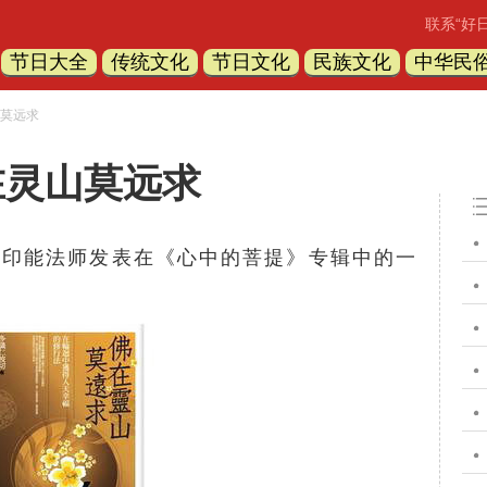
联系“好
节日大全
传统文化
节日文化
民族文化
中华民
山莫远求
在灵山莫远求
由
印能法师
发表在《心中的菩提》专辑中的一