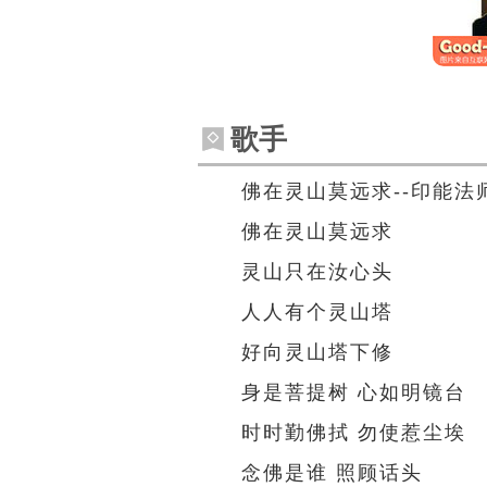
歌手
佛在灵山莫远求--印能法
佛在灵山莫远求
灵山只在汝心头
人人有个灵山塔
好向灵山塔下修
身是
菩提树
心如明镜台
时时勤佛拭 勿使惹尘埃
念佛是谁 照顾话头