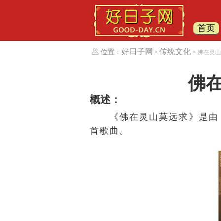
首页
好日子网
传统文化
位置：
>
> 佛在灵
佛
概述：
《佛在灵山莫远求》是
首歌曲。