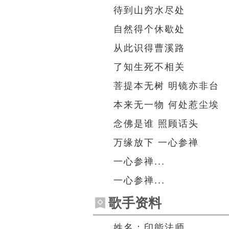
待到山穷水尽处
自然得个休歇处
从此识得曹溪路
了知生死不相关
菩提本无树 明镜亦非台
本来无一物 何处惹尘埃
念佛是谁 照顾话头
万缘放下 一心参禅
一心参禅...
一心参禅...
歌手资料
姓名：印能法师