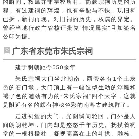
的瞬间，权属并非学校所有。简载宗祠历史的历
程，有过建祠的辉煌，也有辛酸与不快，现旧祠
已拆，新祠再现。对旧祠的历史，权属的界定。
曾经当地行政主管核证批复“情况属实”且加签名
公印为据。
广东省东莞市朱氏宗祠
建于明朝距今550余年
朱氏宗祠大门坐北朝南，两旁各有1个土灰
色的石门墩，大门顶上有一幅造型生动的浮雕和
褪了色的遒劲有力的“朱氏宗祠”四个大字，这就
是附近有名的颇有神秘色彩的
南粤
古建筑群了。
走进祠堂的大门，光阴瞬间轮回，门外是人
间朗朗乾坤，门内却是悠悠千年历史。抚摸着祠
堂的一根根楹柱，凝视高高在上的斗拱、雕栋、