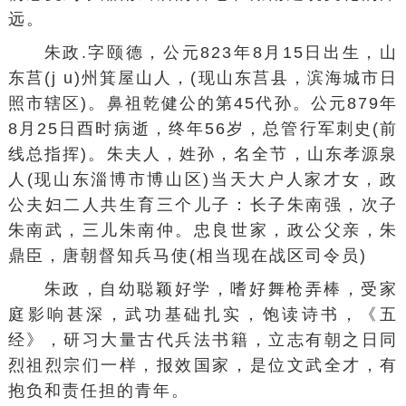
远。
朱政.字颐德，公元823年8月15日出生，山
东莒(j u)州箕屋山人，(现山东莒县，滨海城市日
照市辖区)。鼻祖乾健公的第45代孙。公元879年
8月25日酉时病逝，终年56岁，总管行军刺史(前
线总指挥)。朱夫人，姓孙，名全节，山东孝源泉
人(现山东淄博市博山区)当天大户人家才女，政
公夫妇二人共生育三个儿子：长子朱南强，次子
朱南武，三儿朱南仲。忠良世家，政公父亲，朱
鼎臣，唐朝督知兵马使(相当现在战区司令员)
朱政，自幼聪颖好学，嗜好舞枪弄棒，受家
庭影响甚深，武功基础扎实，饱读诗书，《五
经》，研习大量古代兵法书籍，立志有朝之日同
烈祖烈宗们一样，报效国家，是位文武全才，有
抱负和责任担的青年。