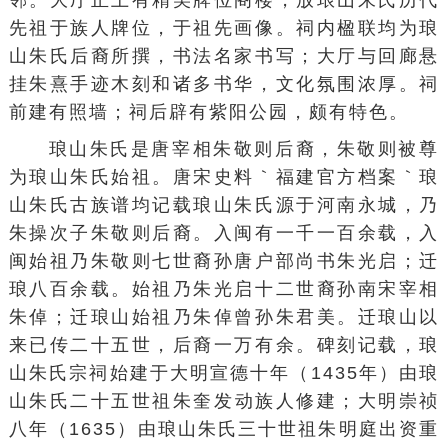
先祖于族人牌位，于祖先画像。祠内楹联均为琅
山朱氏后裔所撰，书法名家书写；大厅与回廊悬
挂朱熹手迹木刻和诸多书华，文化氛围浓厚。祠
前建有照墙；祠后辟有紫阳公园，颇有特色。
琅山朱氏是唐宰相
朱敬则
后裔，朱敬则被尊
为琅山朱氏始祖。唐宋史料｀福建官方档案｀琅
山朱氏古族谱均记载琅山朱氏源于河南
永城
，乃
朱操次子朱敬则后裔。入闽有一千一百余载，入
闽始祖乃朱敬则七世裔孙唐户部尚书朱光启；迁
琅八百余载。始祖乃朱光启十二世裔孙南宋宰相
朱倬；迁琅山始祖乃朱倬曾孙朱君美。迁琅山以
来已传二十五世，后裔一万有余。碑刻记载，琅
山朱氏宗祠始建于大明宣德十年（1435年）由琅
山朱氏二十五世祖
朱奎
发动族人修建；大明
崇祯
八年（1635）由琅山朱氏三十世祖朱明庭出资重