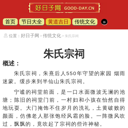
首页
节日大全
黄道吉日
传统文化
»
好日子网
传统文化
位置：
>
> 朱氏宗祠
朱氏宗祠
概述：
朱氏宗祠，
朱熹
后人550年守望的家园 烟雨
迷蒙。缓步来到半仙山朱氏宗祠。
宁谧的祠堂前面，是一口水面微波无澜的池
塘；陈旧的祠堂门前，一村妇和小孩在怡然自得
地玩耍。大门掩饰不住岁月的洗礼，土黄破败的
颜面，仿佛老人那张饱经风霜的脸。一阵微风吹
过，飘飘的，竟吹起了
宗祠
的些许神秘。