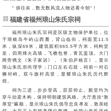
" 俱往矣，数无数风流人物还看今朝"！
福建省福州琅山朱氏宗祠
福州
琅山朱氏宗祠
是区级文物保护单位，位
于
琅岐岛
牛屿山西麓，背山临街，祠面宽11.5
米，纵深69米，建筑面积865.5平方米，祠构堂
皇，四周烽火高墙，飞檐包脊，青瓦盖顶。大门
两旁镌文《朱子家训》，《朱伯庐格言》，显示
琅山朱氏崇尚理学；门口左右石鼓，祠前一对
石
狮
对峙。双斗旗杆高竖，显耀琅山朱氏历代辉
煌。
祠为三进，步步登高，层层仰止。殿堂均为
穿斗抬梁木构，保持明朝建筑风格。大厅悬挂“敦
厚堂”匾额，显示琅山朱氏倡导忠良孝友，敦亲睦
邻。大厅正上有精美牌位阁楼，放琅山朱氏历代