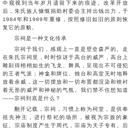
中窥视到当年岁月遗留下来的痕迹。改革开放
后，朱氏族人慷慨捐助村委会主持出钱出力，于
1984年和1989年重修，按照修旧如旧的原则恢
复它的原貌。
宗祠是一种文化传承
宗祠于我们，感观上一直是壁垒森严的。走
在朱氏宗祠里，时时惊讶于高台的威严，高台上
雕刻得栩栩如生的飞龙、舞凤，呈现出不可侵犯
的王者气派；神龛和牌位、烛台和高堂无时地释
放着余威，这一切摆放和一切布置都渲染和映衬
着无形的威严和神秘的气氛。我们禁不住想知道
——宗祠到底是什么？
翻开记载，宗祠，习惯上称为祠堂，是供奉
祖先神主，进行祭祀的场所，被视为宗族的象
征。宗庙制度产生于周代，宗庙为天子专有。后