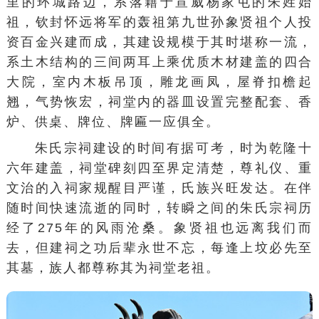
里的环城路边，系落籍于宣威杨家屯的朱姓始
祖，钦封
怀远将军
的轰祖第九世孙象贤祖个人投
资百金兴建而成，其建设规模于其时堪称一流，
系土木结构的三间两耳上乘优质木材建盖的四合
大院，室内木板吊顶，雕龙画凤，屋脊扣檐起
翘，气势恢宏，祠堂内的器皿设置完整配套、香
炉、供桌、牌位、牌匾一应俱全。
朱氏宗祠建设的时间有据可考，时为乾隆十
六年建盖，祠堂碑刻四至界定清楚，尊礼仪、重
文治的入祠家规醒目严谨，氏族兴旺发达。在伴
随时间快速流逝的同时，转瞬之间的朱氏宗祠历
经了275年的风雨沧桑。象贤祖也远离我们而
去，但建祠之功后辈永世不忘，每逢上坟必先至
其墓，族人都尊称其为祠堂老祖。