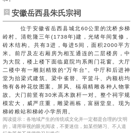
安徽岳西县朱氏宗祠
位于安徽省岳西县城北60公里的沈桥乡梯
岭村。清乾隆三年(1738年)建，光绪年间复修，
砖木结构。共有3进，每进5间，面积2000平方
米。前厅及左右厢房为相互通连的二层楼房，中
为大院，楼上楼下面临庭院均系阁门花窗。大厅
二楼中有一雕刻精致的“万年台”。中厅和后进神
堂为抬梁式建筑。梁中雀替、平篮斗、内额枋均
饰有各种花纹图案。屏风、槅扇精雕各种人物掌
故。大门前竖有30米高木旗杆一对。整个祠宇规
模宏大，威严庄重，雕梁画栋，富丽堂皇。现为
梯岭粮站和梯岭小学所用。
阅读提示：各地域产生的传统或文化并一定都是合理的/文明
的，请用审视的眼光阅读，不要迷信，如某些陋习、不人道