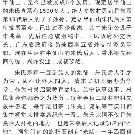
半仙山，至今已发展成5个族房。现定居半仙山
的朱氏直系有1500多人，绝大多数村民都是朱熹
第13代后人的子子孙孙。定居半仙山朱氏后人繁
衍发展至今，已出过不少俊杰，其中朱珩公儿子
朱兆莘
，先后任总统府秘书、国民政府外交次
长、广东省政府委员兼西南五省外交特派员等
职。现在生活在半仙山的朱氏后人，秉承祖先经
商传统，兴办实业，成就斐然。
朱氏宗祠一直是族人的象征，朱氏后人引之
为荣，从不让外人闯入。清末民初开始办为学
堂，作为村民启蒙教育之地。族中议事处事、村
民集会也都选之为场所，每年春秋二祭祭祀祖先
族中耆老，每年老祖宗（朱熹）诞辰等节庆日都
集中祠堂大排宴席纪念一番。朱氏宗祠不仅是朱
熹后人拜祖的地方，也是朱熹后人记录功名的“圣
地”。祠堂门前的旗杆石刻有“光绪十一年乙酉科