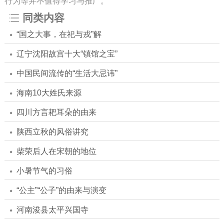
行为等并不值得学习与推广。
同类内容
“国之大事，在祀与戎”解
辽宁沈阳故宫十大“镇馆之宝”
中国民间流传的“生活大忌讳”
海南10大姓氏来源
四川方言耙耳朵的由来
陕西立秋的风俗讲究
柴荣后人在宋朝的地位
小暑节气的习俗
“公主”“公子”的由来与演变
河南浚县太平兴国寺