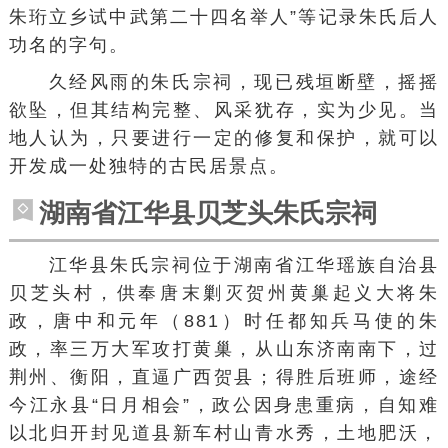
朱珩立乡试中武第二十四名举人”等记录朱氏后人
功名的字句。
久经风雨的朱氏宗祠，现已残垣断壁，摇摇
欲坠，但其结构完整、风采犹存，实为少见。当
地人认为，只要进行一定的修复和保护，就可以
开发成一处独特的
古民居
景点。
湖南省江华县贝芝头朱氏宗祠
江华县朱氏宗祠位于湖南省
江华瑶族自治县
贝芝头
村，供奉唐末剿灭贺州黄巢起义大将朱
政，唐中和元年（881）时任都知兵马使的朱
政，率三万大军攻打黄巢，从山东济南南下，过
荆州、衡阳，直逼广西贺县；得胜后班师，途经
今江永县“日月相会”，政公因身患重病，自知难
以北归开封见道县新车村山青水秀，土地肥沃，