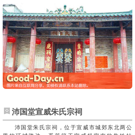
沛国堂宣威朱氏宗祠
沛国堂朱氏宗祠，位于
宣威市
城郊东北两公