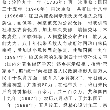
修；沦陷九十一年（1736年）再一次重修；民国
三十五年（1946年）再次重修；共和国十八年
（1966年）红卫兵摧毁祠堂朱氏历代祖先总谱，
牌位，画像等。祠堂被充为公家仓库，琅岐供销
社堆放农资化肥，加上年久失修，墙恒秃坏，木
构腐烂，面临倒塌，因祠堂被公家占用，族人无
能为力。八十年代朱氏族人向政府讨回琅山朱氏
宗祠，后加以小规模固定修复。共和国四十九年
（1997年）旅居台湾的朱敬则四十世裔孙
朱立容
（国内外著名经济学家）还乡探亲祭祖，撰诗“恋
家乡”，盼“统一”向
福建省人民政府
捐献几百万人
民币于教育方面，被育为“乐育英才”。号召族人
重建祠堂，并捐资80万，在他带头下，琅山朱氏
后裔纷纷捐款二百余万，共三百余万。共和国四
十九年（1997年）农历八月动工，于共和国五十
一年（1999年）五月竣工。经精心设计施工，宗