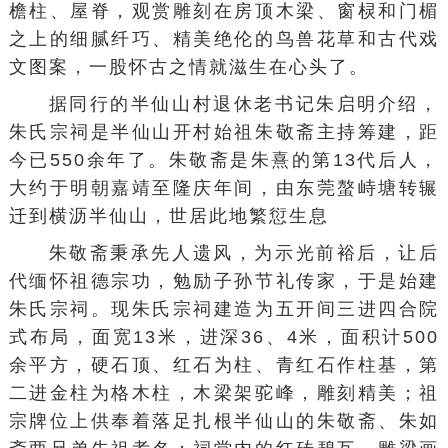
檐柱、屋脊，观赏雕刻在房顶木梁、窗棂和门楣
之上的细腻纤巧、精美绝伦的鸟兽花草和古代戏
文图案，一股怀古之情就滋生在心头了。
据同行的
半仙山村
退休老书记朱启明介绍，
朱氏宗祠是半仙山开村始祖朱敬斋主持筹建，距
今已550余年了。朱敬斋是朱熹的第13代后人，
大约于明朝嘉靖至隆庆年间，由东莞螯峙塘转辗
迁到横沥半仙山，世居此地繁愆生息
朱敬斋秉承先人遗风，为示光前裕后，让后
代缅怀祖德宗功，勉励子孙节礼传家，于是始建
朱氏宗祠。现朱氏宗祠建造为五开间三进
四合院
式布局，面宽13米，进深36、4米，面积计500
余平方，硬石顶、红石为柱、青红石作柱基，第
二进金柱为格木柱，木梁架驼峰，雕刻精美；祖
宗牌位上供奉着落足扎根半仙山的朱敬斋、朱如