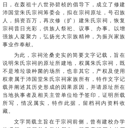
日，在轰祖十八世孙碧桢的倡导下，成立了修建
沛国堂朱氏宗祠筹委会，拟在宗祠原址，号召族
人，捐资百万，再次修（扩）建朱氏宗祠，恢复
宗祠昔日光彩，供族人祭祀、议事、办事。以增
强族人凝聚力，弘扬光大宗族精神，为振兴家族
事业作奉献。
为此，宗祠沧桑史实的简要文字记载，旨在
说明朱氏宗祠的原址所建地，权属朱氏宗祠，既
不是堆垃圾种菌的场所，也非其它，产权及使用
权隶属于沛国堂朱氏宗祠家族所有，特作文字记
载并阐述其历史形成的因果原因，并请原址所在
当地执事者及相关主管单位给予签印，证明所载
所写，情况属实，特作此据，留档祠内资料收
藏。
文字简载主旨在于宗祠前侧，曾有建校办学