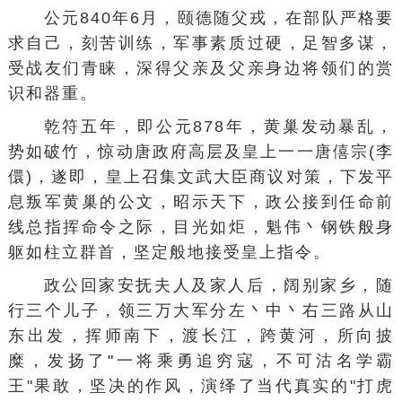
公元840年6月，颐德随父戎，在部队严格要
求自己，刻苦训练，军事素质过硬，足智多谋，
受战友们青睐，深得父亲及父亲身边将领们的赏
识和器重。
乾符五年，即公元878年，黄巢发动暴乱，
势如破竹，惊动唐政府高层及皇上一一唐僖宗(李
儇)，遂即，皇上召集文武大臣商议对策，下发平
息叛军黄巢的公文，昭示天下，政公接到任命前
线总指挥命令之际，目光如炬，魁伟丶钢铁般身
躯如柱立群首，坚定般地接受皇上指令。
政公回家安抚夫人及家人后，阔别家乡，随
行三个儿子，领三万大军分左丶中丶右三路从山
东出发，挥师南下，渡长江，跨黄河，所向披
糜，发扬了"一将乘勇追穷寇，不可沽名学霸
王"果敢，坚决的作风，演绎了当代真实的"打虎