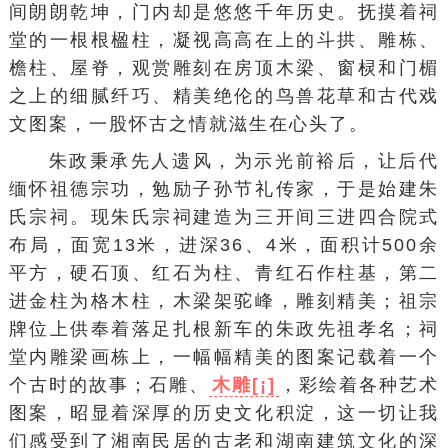
间朗朗乾坤，门内却是悠悠千年历史。抚摸着祠
堂的一根根楹柱，凝视高高在上的斗拱、雕栋、
檐柱、屋脊，观赏雕刻在房顶木梁、窗棂和门楣
之上的细腻纤巧、精美绝伦的鸟兽花草和古代戏
文图案，一股怀古之情就滋生在心头了。
朱政秉承先人遗风，为示光前裕后，让后代
缅怀祖德宗功，勉励子孙节礼传家，于是始建朱
氏宗祠。现朱氏宗祠建造为三开间三进
四合院
式
布局，面宽13米，进深36、4米，面积计500余
平方，硬石顶、红石为柱、青红石作柱基，第二
进金柱为格木柱，木梁架驼峰，雕刻精美；祖宗
牌位上供奉着落足扎根新车的朱政先祖孝名；祠
堂内雕梁画栋上，一幅幅精美的图案记载着一个
个古时的故事；石雕、
木雕[¡]
，彩绘着各种艺术
图案，昭显着深厚的历史文化积淀，这一切让我
们感受到了湘南民居的古老和湖南建筑文化的深