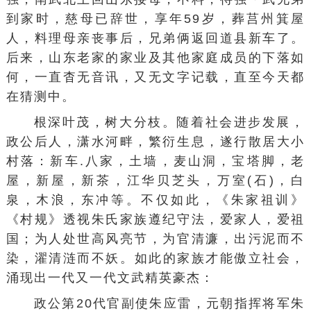
到家时，慈母已辞世，享年59岁，葬莒州箕屋
人，料理母亲丧事后，兄弟俩返回道县新车了。
后来，山东老家的家业及其他家庭成员的下落如
何，一直杳无音讯，又无文字记载，直至今天都
在猜测中。
根深叶茂，树大分枝。随着社会进步发展，
政公后人，潇水河畔，繁衍生息，遂行散居大小
村落：新车.八家，土墙，麦山洞，宝塔脚，老
屋，新屋，新茶，江华贝芝头，万室(石)，白
泉，木浪，东冲等。不仅如此，《朱家祖训》
《村规》透视朱氏家族遵纪守法，爱家人，爱祖
国；为人处世高风亮节，为官清濂，
出污泥而不
染
，濯清涟而不妖。如此的家族才能傲立社会，
涌现出一代又一代文武精英豪杰：
政公第20代官副使朱应雷，元朝指挥将军朱