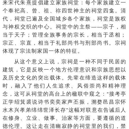
来宋代朱熹提倡建立
家族祠堂
：每个家族建立一
个奉祀高、曾、祖、祢四世神主的祠堂四龛。清
代，祠堂已遍及全国城乡各个家族，祠堂是族权
与神权交织的中心。祠堂中的主祭——
宗子
，相
当于天子；管理全族事务的宗长，相当于丞相；
宗正、宗直，相当于
礼部尚书
与
刑部尚书
。宗祠
体现了
宗法制
家国一体的特征。
从这个意义上说，宗祠是一种不同于民居的
建筑，它是反映一个地方伦理意识和宗族思想以
及历史文化的突出载体。先辈在缔造这样的载体
时，融入了他们人生追求、风俗崇尚和精神理
念，这可从祠堂的高台上的楹联中窥之：“接考亭
正学绍箕裘说诗书奕奕家声丕振，溯婺邑昌宗怀
水木兴孝弟绵绵世泽长存”这幅对联意在告诫后人
在修身、立业、做事、治家等方面，要遵循的道
德伦理。这让走在清幽寂静的祠堂里的我们，禁