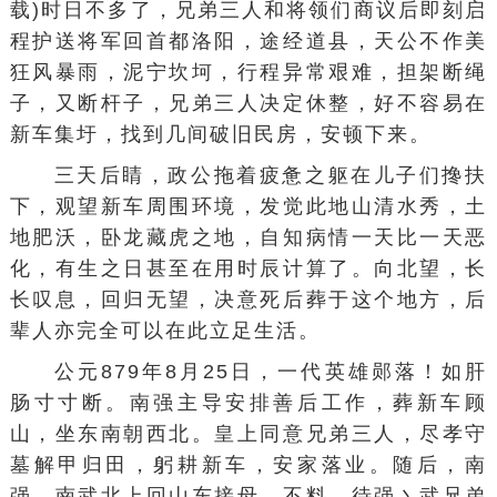
载)时日不多了，兄弟三人和将领们商议后即刻启
程护送将军回首都洛阳，途经道县，天公不作美
狂风暴雨，泥宁坎坷，行程异常艰难，担架断绳
子，又断杆子，兄弟三人决定休整，好不容易在
新车集圩，找到几间破旧民房，安顿下来。
三天后睛，政公拖着疲惫之躯在儿子们搀扶
下，观望新车周围环境，发觉此地山清水秀，土
地肥沃，卧龙藏虎之地，自知病情一天比一天恶
化，有生之日甚至在用时辰计算了。向北望，长
长叹息，回归无望，决意死后葬于这个地方，后
辈人亦完全可以在此立足生活。
公元879年8月25日，一代英雄郧落！如肝
肠寸寸断。南强主导安排善后工作，葬新车顾
山，坐东南朝西北。皇上同意兄弟三人，尽孝守
墓解甲归田，躬耕新车，安家落业。随后，南
强，南武北上回山东接母，不料，待强丶武兄弟