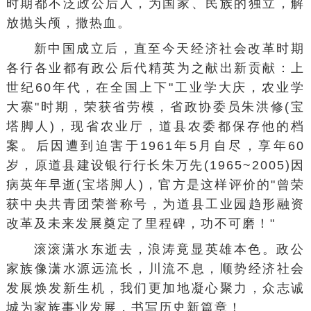
时期都不泛政公后人，为国家、民族的独立，解
放抛头颅，撒热血。
新中国成立后，直至今天经济社会改革时期
各行各业都有政公后代精英为之献出新贡献：上
世纪60年代，在全国上下"工业学大庆，农业学
大寨"时期，荣获省劳模，省政协委员朱洪修(宝
塔脚人)，现省农业厅，道县农委都保存他的档
案。后因遭到迫害于1961年5月自尽，享年60
岁，原道县建设银行行长朱万先(1965~2005)因
病英年早逝(宝塔脚人)，官方是这样评价的"曾荣
获中央共青团荣誉称号，为道县工业园趋形融资
改革及未来发展奠定了里程碑，功不可磨！"
滚滚潇水东逝去，浪涛竟显英雄本色。政公
家族像潇水源远流长，川流不息，顺势经济社会
发展焕发新生机，我们更加地凝心聚力，众志诚
城为家族事业发展，书写历史新篇章！