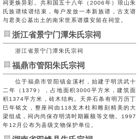
祠更焕异彩。共和国五十八年（2006年）琅山朱
氏族谱续谱结束，每户发放一本新族谱，古支谱
与君美公墓出土的南宋世系谱牒安留在祠堂。
浙江省景宁门潭朱氏宗祠
浙江省景宁门潭朱氏宗祠
福鼎市管阳朱氏宗祠
位于
福鼎市
管阳镇
金溪村，始建于明
洪武
十
二年（1379），占地面积3000平方米，建筑面
积1374平方米，砖木结构。天井石条有明万历丁
巳年铭文，整座祠由118支木柱和雕刻精美的大
梁组成，祠内尚保存明清时期匾额等文物。1997
年12月公布为县级文物保护单位。