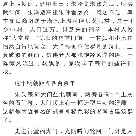
遂上表朝廷，解甲归田；朱泽是朱政之后，明洪
武年间，朱泽遵高祖朱仲雷之命，隐居不仕，率
本支后裔散居于潇水上游河畔贝芝头村，居于4
乡17村，人口过万。贝芝头的祠堂；本村人俗
称“大堂屋，”陈旧的祠堂门前，一村妇和小孩在
怡然自得地玩耍。大门掩饰不住岁月的洗礼，土
黄破败的颜面，仿佛老人那张饱经风霜的脸。一
阵微风吹过，飘飘的，竟吹起了宗祠的些许神
秘。
建于明朝距今四百余年
朱氏宗祠大门坐北朝南，两旁各有1个土灰
色的石门墩，大门顶上有一幅造型生动的浮雕，
这就是附近有名的颇有神秘色彩的湘南古建筑群
了。
走进祠堂的大门，光阴瞬间轮回，门外是人