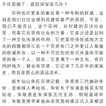
不住震撼了：庭院深深深几许？
宗祠也许更多的象征着一种专制的权威，这
就是我们往往会感到其建筑森严的原因。可是，
我们不能否认，这个宗祠，在封建的
宗法社会
里，凭着它在世俗社会的力量，它多少还是起到
了一种文化传承的作用，它把某些传统或地方文
化的精髓都溶汇在一个官府衙门之外更让人敬服
的权威所在，以一种不可抗拒的形式传递给宗族
里的每一个人。因此，它更属于一种文化。有宗
祠的地方，都会有宗谱，它记录了几百年的家族
史，而且是那么的源远流长。
据半仙山朱氏宗谱记载，朱熹第三代嫡孙朱
钜，是南移入粤始祖，朱钜长子朱满是移居东莞
始祖，朱敬斋是朱满第五代玄孙，明朝嘉靖年
间，朱敬斋携带家族由东莞螯峙塘正式入居横沥