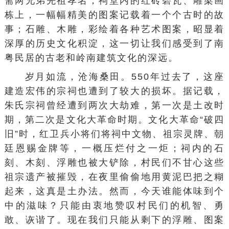
斋两兄弟先祖孝名；祠堂内的红砖碧瓦、雕梁画
栋上，一幅幅精美的图案记载着一个个古时的故
事；石雕、木雕，彩绘着各种艺术图案，昭显着
深厚的历史文化积淀，这一切让我们感受到了南
粤民居的古老和岭南建筑文化的深远。
岁月如流，沧海桑田。550年过去了，这座
建造宏伟的宗祠也遭到了较大的损坏。据记载，
朱氏宗祠曾经遭到两次大劫难，第一次是土改时
期，第二次是
文化大革命
时期。文化大革命“
破四
旧
”时，红卫兵小将们将祠中文物、祖宗灵牌、朝
廷恩赐金牌等，一概压烂付之一炬；祠内的石
刻、木刻、浮雕也被大铲除，村民们不甘心这些
祖宗遗产被摧毁，在夜里偷偷地用黄泥巴把之糊
起来，这真是土办法。然而，今天谁能体味到个
中的滋味？只能由衷地赞叹村民们的机智、勇
敢、诙谐了。现在我们只能从剩下的浮雕、图案