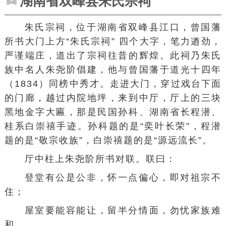
湖南省双峰县朱氏宗祠
朱氏宗祠，位于湖南省双峰县江口，
曾国藩
所书大门上方“朱氏宗祠” 四个大字，笔力遒劲，
严谨端庄，道出了宗祠往昔的辉煌。此祠乃朱氏
族中名人朱尧阶倡建，他与曾国藩于道光十四年
（1834）同榜中秀才。走进大门，穿过戏台下面
的门廊，越过内院地坪，来到中厅，厅上的三块
黑地金字大匾，那是民国孙科、湖南省长程潜、
桂系白崇禧手迹。孙科题的是“奕叶长荣”，程潜
题的是“敬宗收族”，白崇禧题的是“源远流长”。
厅中柱上朱尧阶所书对联。联曰：
登堂有公是公非，怀一点偏心，即对祖宗不
住；
屋室要能容能让，留半分情面，勿忧家族难
和。