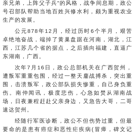
亲兄弟，上阵父子兵"的风格，战争间息期，政公
号召部队帮助当地百姓兴修水利，颇为重视农业
生产的发展。
公元878年12月，经过历时6个半月，艰苦
卓绝地奋战，端掉了黄巢盘踞在河南，湖北，江
西，江苏几个省的据点，之后插向福建，直逼广
东湖南，广西。
次年7月16日，政公总部机关在广西贺州，
遭叛军重重包围，经过一整天鏖战搏杀，突出重
围，击溃叛军，政公部队损失惨重，自己身负重
伤。南仲闻讯，极度悲伤，心急如焚从湖南战
场，日夜兼程赶赴父亲身边，又急告大哥，二哥
速达贺州。
经随行军医诊断，政公不但伤势过重，但最
要命的是患有癌症和恶性疟疾病(冒瘴，碑文记