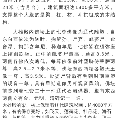
面阔九间，进深五间，长55米、宽33米、通高
24米（含月台），建筑面积达1800多平方米。
支撑整个大殿的是梁、柱、枋、斗拱组成的木结
构。
大雄殿内佛坛上的七尊佛像为辽代雕塑，自
东向西依次为
迦叶
、
拘留孙
、
尸弃
、
毗婆尸
、
毗
舍浮
、
拘那含牟尼
、
释迦牟尼
，七佛皆在须弥座
上结跏跌坐。正中的毗婆尸最高，通高8.6米，
两侧各佛依次略低。每尊佛像前对塑
胁侍菩萨
两
尊，高2.5—2.7米不等。佛坛东西两端各塑天王
像一尊，高3.5米。毗婆尸背后有明朝时期重塑
的观音一尊，具有早期造像男相观音风韵。佛坛
前陈列着七套二十一件辽代石雕供器。殿内东西
两侧立有金、元明、清碑记十一通。
大雄殿的梁、枋上保留着辽代建筑彩画，约4000平方
米，有的保存完好，如飞天、莲荷花、牡丹花、海石
榴、草凤等。其中以梁架下面的飞天尤为突出，飞天