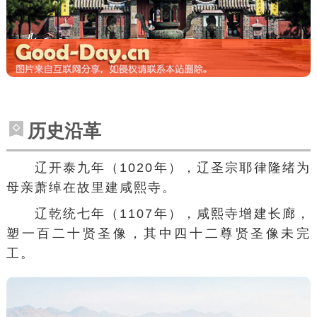
历史沿革
辽开泰九年（1020年），
辽圣宗
耶律隆绪
为
母亲
萧绰
在故里建咸熙寺。
辽乾统七年（1107年），咸熙寺增建长廊，
塑一百二十贤圣像，其中四十二尊贤圣像未完
工。