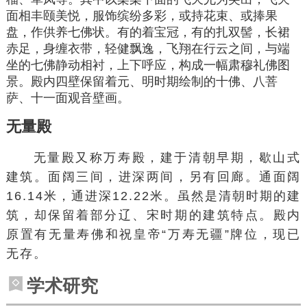
面相丰颐美悦，服饰缤纷多彩，或持花束、或捧果
盘，作供养七佛状。有的着宝冠，有的扎双髻，长裙
赤足，身缠衣带，轻健飘逸，飞翔在行云之间，与端
坐的七佛静动相衬，上下呼应，构成一幅肃穆礼佛图
景。殿内四壁保留着元、明时期绘制的十佛、八菩
萨、十一面观音壁画。
无量殿
无量殿又称万寿殿，建于清朝早期，歇山式
建筑。面阔三间，进深两间，另有回廊。通面阔
16.14米，通进深12.22米。虽然是清朝时期的建
筑，却保留着部分辽、宋时期的建筑特点。殿内
原置有无量寿佛和祝皇帝“万寿无疆”牌位，现已
无存。
学术研究