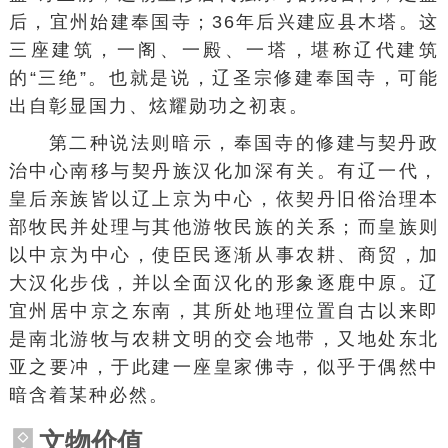
后，宜州始建奉国寺；36年后兴建应县木塔。这
三座建筑，一阁、一殿、一塔，堪称辽代建筑
的“三绝”。也就是说，辽圣宗修建奉国寺，可能
出自彰显国力、炫耀勋功之初衷。
第二种说法则暗示，奉国寺的修建与契丹政
治中心南移与契丹族汉化加深有关。有辽一代，
皇后亲族皆以辽上京为中心，依契丹旧俗治理本
部牧民并处理与其他游牧民族的关系；而皇族则
以中京为中心，使臣民逐渐从事农耕、商贸，加
大汉化步伐，并以全面汉化的形象逐鹿中原。辽
宜州居中京之东南，其所处地理位置自古以来即
是南北游牧与农耕文明的交会地带，又地处东北
亚之要冲，于此建一座皇家佛寺，似乎于偶然中
暗含着某种必然。
文物价值