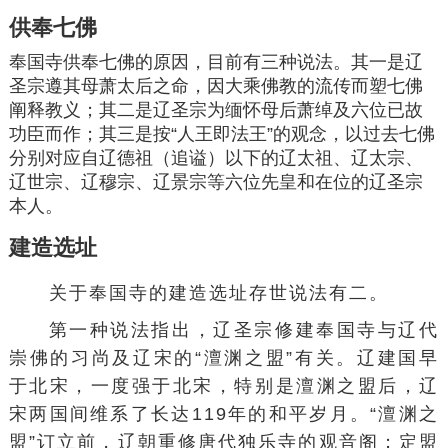
供奉七佛
奉国寺供奉七佛的原因，目前有三种说法。其一是辽
圣宗遵其母萧太后之命，因大乘佛教的流传而塑七佛
阐释教义；其二是辽圣宗为缅怀母后萧绰及六位已故
功臣而作；其三是按“人王即法王”的观念，以过去七佛
分别对应自
辽德祖
（追谥）以下的
辽太祖
、
辽太宗
、
辽世宗
、
辽穆宗
、
辽景宗
等六位先皇和在位的辽圣宗
本人。
建造选址
关于奉国寺的建造选址存世说法有二。
第一种说法指出，辽圣宗修建奉国寺与辽代
崇佛的习尚及辽宋的“
澶渊之盟
”有关。辽建国早
于北宋，一度强于北宋，特别是澶渊之盟后，辽
宋两国间维系了长达119年的和平岁月。“澶渊之
盟”订立前，辽朝重修唐代独乐寺的观音阁；定盟