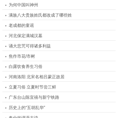
为何中国叫神州
满族八大贵族姓氏都改成了哪些姓
老成都的童谣
河北保定满城汉墓
诵大悲咒可得诸多利益
焦作市花/市树
白露饮食养生习俗
河南洛阳 北宋名相吕蒙正故居
立夏习俗 立夏时节尝三鲜
广东台山陈宜禧与新宁铁路
历史上的“五胡乱华”
春分的谚语古诗