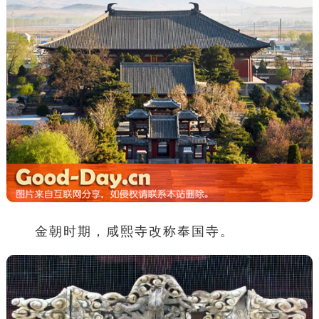
金朝时期，咸熙寺改称奉国寺。