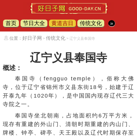
首页
节日大全
黄道吉日
传统文化
»
好日子网
传统文化
位置：
>
> 辽宁义县奉国寺
辽宁义县奉国寺
概述：
奉国寺（fengguo temple），俗称大佛
寺，位于
辽宁省
锦州市
义县
东街18号，始建于辽
开泰九年（1020年），是中国国内现存辽代三大
寺院之一。
奉国寺坐北朝南，占地面积约6万平方米，
现存有重建的外山门、清朝时期重建的内山门、
牌楼、钟亭、碑亭、天王殿以及辽代时期保存至