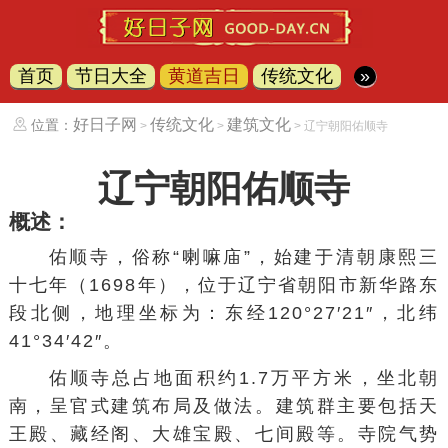
首页
节日大全
黄道吉日
传统文化
»
好日子网
传统文化
建筑文化
位置：
>
>
> 辽宁朝阳佑顺寺
辽宁朝阳佑顺寺
概述：
佑顺寺，俗称“喇嘛庙”，始建于清朝康熙三
十七年（1698年），位于辽宁省
朝阳市
新华路东
段北侧，地理坐标为：东经120°27′21″，北纬
41°34′42″。
佑顺寺总占地面积约1.7万平方米，坐北朝
南，呈官式建筑布局及做法。建筑群主要包括天
王殿、藏经阁、大雄宝殿、七间殿等。寺院气势