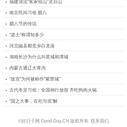
福建清流“客家祖山”灵台山
南京民间习俗 腊八
腊八节的传说
“道士”称谓知多少
河北磁县都党乡白龙庙
湖南长沙为什么叫星城和潭城
内蒙古通辽大青沟
“故宫”为何被称作“紫禁城”
古代冬至习俗：全国例行放假 齐吃狗肉火锅
“国之大事，在祀与戎”解
©
好日子网
Good-Day.CN
版权所有.
联系我们