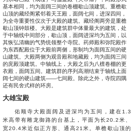
基本相同，均为面阔三间的卷棚歇山顶建筑。重檐歇
山顶的藏经阁紧邻着天王殿，面阔七间，进深四间，
为全寺重要性仅次于大殿的建筑。藏经阁两旁是重檐
歇山顶钟鼓楼。大殿是建筑群中体量最大的建筑，处
于中轴线中间部分，歇山顶，面阔进深均为五间，以
其恢弘清幽的气势统领整个寺院。药师殿和弥陀殿作
为东西配殿位于大殿前两侧，形制均为面阔五间的硬
山建筑。大殿两侧为观音殿和地藏殿，均为面阔三间
的庑殿顶建筑。中轴线上，大殿之后为八檩卷棚的更
衣殿，面阔五间。建筑群的序列高潮结束于轴线上面
阔七间的硬山建筑——七间殿。除此之外，寺院四隅
还有民舍式样的环房。
大雄宝殿
佑顺寺大殿面阔及进深均为五间，建在1.3
米高带有雕龙御路的台基上，平面为长20.2米、
宽20.4米近似正方形、通高21米。单檐歇山顶的