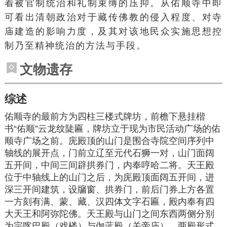
着被官制统治和礼制束缚的压抑。从佑顺寺中即
可看出清朝政治对于藏传佛教的侵入程度、对寺
庙建造的影响力度，及其对该地民众实施思想控
制乃至精神统治的方法与手段。
文物遗存
综述
佑顺寺的最前方为四柱三楼式牌坊，前檐下悬挂楷
书“佑顺”云龙纹陡匾，牌坊立于现为市民活动广场的佑
顺寺广场之前。庑殿顶的山门是围合寺院空间序列中
轴线的展开点，门前立辽至元代石狮一对，山门面阔
五开间，中间三间辟拱券门，内奉哼哈二将。天王殿
位于中轴线上的山门之后，为庑殿顶面阔五开间，进
深三开间建筑，设牖窗、拱券门，前后门券上方各置
一方刻有满、蒙、藏、汉四体文字石匾，殿内奉有四
大天王和阿弥陀佛。天王殿与山门之间东西两侧分别
为宗喀巴殿（戏楼）与伽蓝殿（关帝庙），两殿形式