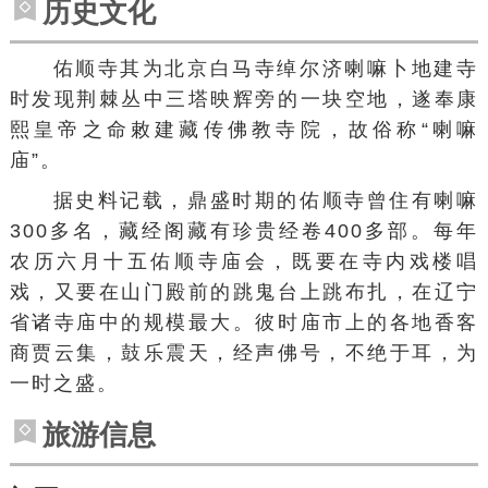
历史文化
佑顺寺其为北京白马寺绰尔济喇嘛卜地建寺
时发现荆棘丛中三塔映辉旁的一块空地，遂奉康
熙皇帝之命敕建藏传佛教寺院，故俗称“喇嘛
庙”。
据史料记载，鼎盛时期的佑顺寺曾住有喇嘛
300多名，藏经阁藏有珍贵经卷400多部。每年
农历六月十五佑顺寺庙会，既要在寺内戏楼唱
戏，又要在山门殿前的跳鬼台上跳布扎，在辽宁
省诸寺庙中的规模最大。彼时庙市上的各地香客
商贾云集，鼓乐震天，经声佛号，不绝于耳，为
一时之盛。
旅游信息