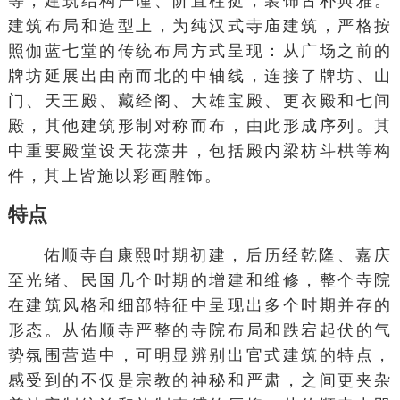
等，建筑结构严谨、阶直柱挺，装饰古朴典雅。
建筑布局和造型上，为纯汉式寺庙建筑，严格按
照伽蓝七堂的传统布局方式呈现：从广场之前的
牌坊延展出由南而北的中轴线，连接了牌坊、山
门、天王殿、藏经阁、大雄宝殿、更衣殿和七间
殿，其他建筑形制对称而布，由此形成序列。其
中重要殿堂设天花藻井，包括殿内梁枋斗栱等构
件，其上皆施以彩画雕饰。
特点
佑顺寺自康熙时期初建，后历经乾隆、嘉庆
至光绪、民国几个时期的增建和维修，整个寺院
在建筑风格和细部特征中呈现出多个时期并存的
形态。从佑顺寺严整的寺院布局和跌宕起伏的气
势氛围营造中，可明显辨别出官式建筑的特点，
感受到的不仅是宗教的神秘和严肃，之间更夹杂