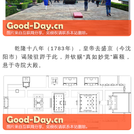
乾隆十八年（1783年），皇帝去盛京（今沈
阳市）谒陵驻跸于此，并钦赐“真如妙觉”匾额，
悬于寺院大殿。