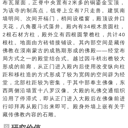
布瓦屋面，正脊中央置有2米多的铜鎏金宝顶，
为该寺的制高点，戗脊上立有7只走兽。建筑南
墙明间、次间开槅门，梢间设槛窗，殿顶设井口
天花，八角覆斗式藻井。殿内有34根木质圆柱，
2根石材方柱，殿外立有四根圆擎檐柱，共计40
根柱。地面由方砖错接铺设。其内部空间是藏传
佛教在漠南蒙古的成熟期形成的佛殿——经堂布
局方式之一的殿堂结合式。越过因斗栱出檐较大
形成的前廊，从正门进入殿内后使用改变纵向柱
距和移柱造的方式形成了较为宽阔的空间辟为经
堂，北部柱距较为密集，于其中部奉主佛像，东
西两侧沿墙置十八罗汉像。大殿的礼佛交通组织
沿用了停滞式，即从正门进入大殿后在佛像前进
行叩拜再从殿门出来即可。殿身外墙上嵌有关于
藏传佛教内容的石雕。