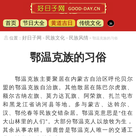
首页
节日大全
黄道吉日
传统文化
»
好日子网
民族文化
民族风情
位置：
>
>
> 鄂温克族的习俗
鄂温克族的习俗
鄂温克族主要聚居在内蒙古自治区呼伦贝尔
盟的鄂温克族自治旗。其他散居在陈巴尔虎旗、
额尔古纳左旗、莫力达瓦旗、阿荣旗、扎兰屯市
和黑龙江省讷河县等地。多与蒙古、达斡尔、
汉、鄂伦春等民族交错杂居。鄂温克意思是“住在
大山林里的人们”。大部分鄂温克人以放牧为生，
其余从事农耕。驯鹿曾是鄂温克人唯一的交通工