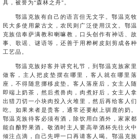
具，被誉为“森林之舟”。
鄂温克族有自己的语言但无文字。鄂温克牧
民大多使用蒙古文，农民则广泛使用汉文。鄂温
克族信奉萨满教和喇嘛教，口头创作有神话、故
事、歌谣、谜语等，还善于用桦树皮刻剪成各种
工艺品。
鄂温克族好客并讲究礼节，到鄂温克族家里
做客，主人把皮垫摆在哪里，客人就在哪里落
座，不得随意挪移皮垫。客人落座后，女主人随
即端上奶茶，然后煮兽肉，肉煮好后，女主人拿
出猎刀切一小块肉投入火堆里，然后再给客人们
吃。如果来者是贵客，通常还要献上驯鹿的奶。
鄂温克族待客必须有酒，除饮用白酒外，家家都
能自酿野果酒。敬酒时主人要高举酒杯先往火中
倾注点滴，自己先呷一口再请客人喝。鄂温克族