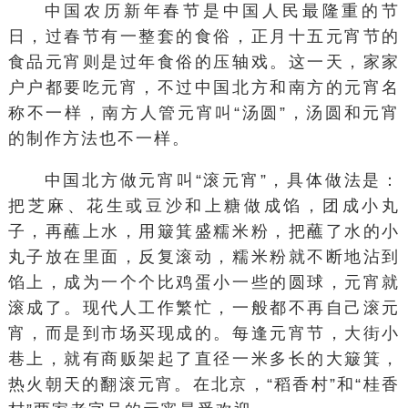
中国农历新年春节是中国人民最隆重的节
日，过春节有一整套的食俗，正月十五元宵节的
食品元宵则是过年食俗的压轴戏。这一天，家家
户户都要吃元宵，不过中国北方和南方的元宵名
称不一样，南方人管元宵叫“汤圆”，汤圆和元宵
的制作方法也不一样。
中国北方做元宵叫“滚元宵”，具体做法是：
把芝麻、花生或豆沙和上糖做成馅，团成小丸
子，再蘸上水，用簸箕盛糯米粉，把蘸了水的小
丸子放在里面，反复滚动，糯米粉就不断地沾到
馅上，成为一个个比鸡蛋小一些的圆球，元宵就
滚成了。现代人工作繁忙，一般都不再自己滚元
宵，而是到市场买现成的。每逢元宵节，大街小
巷上，就有商贩架起了直径一米多长的大簸箕，
热火朝天的翻滚元宵。在北京，“稻香村”和“桂香