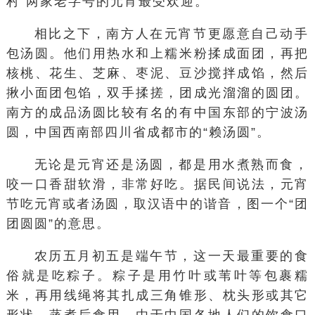
村”两家老字号的元宵最受欢迎。
相比之下，南方人在元宵节更愿意自己动手
包汤圆。他们用热水和上糯米粉揉成面团，再把
核桃、花生、芝麻、枣泥、豆沙搅拌成馅，然后
揪小面团包馅，双手揉搓，团成光溜溜的圆团。
南方的成品汤圆比较有名的有中国东部的宁波汤
圆，中国西南部四川省成都市的“赖汤圆”。
无论是元宵还是汤圆，都是用水煮熟而食，
咬一口香甜软滑，非常好吃。据民间说法，元宵
节吃元宵或者汤圆，取汉语中的谐音，图一个“团
团圆圆”的意思。
农历五月初五是端午节，这一天最重要的食
俗就是吃粽子。粽子是用竹叶或苇叶等包裹糯
米，再用线绳将其扎成三角锥形、枕头形或其它