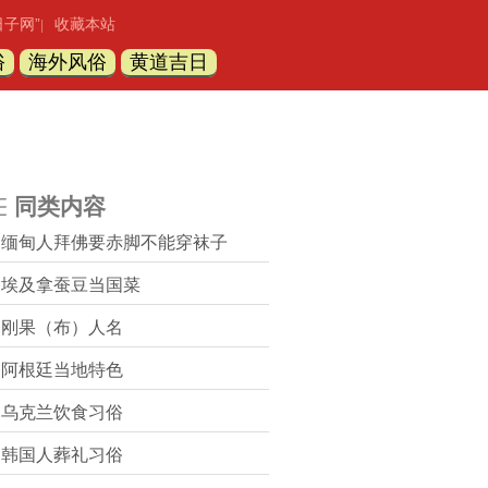
日子网”
收藏本站
|
俗
海外风俗
黄道吉日
同类内容
缅甸人拜佛要赤脚不能穿袜子
埃及拿蚕豆当国菜
刚果（布）人名
阿根廷当地特色
乌克兰饮食习俗
韩国人葬礼习俗