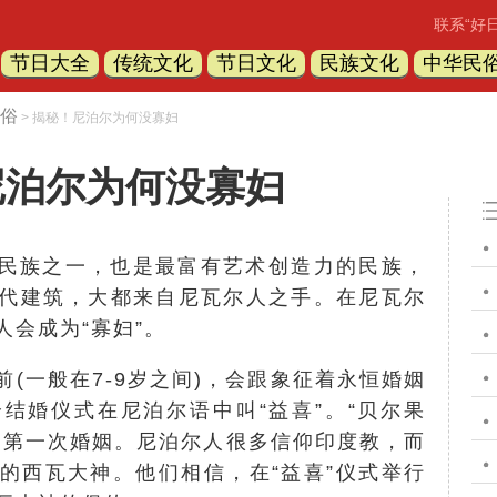
联系“好
节日大全
传统文化
节日文化
民族文化
中华民
俗
> 揭秘！尼泊尔为何没寡妇
尼泊尔为何没寡妇
民族之一，也是最富有艺术创造力的民族，
代建筑，大都来自尼瓦尔人之手。在尼瓦尔
会成为“寡妇”。
(一般在7-9岁之间)，会跟象征着永恒婚姻
结婚仪式在尼泊尔语中叫“益喜”。“贝尔果
的第一次婚姻。尼泊尔人很多信仰印度教，而
的西瓦大神。他们相信，在“益喜”仪式举行