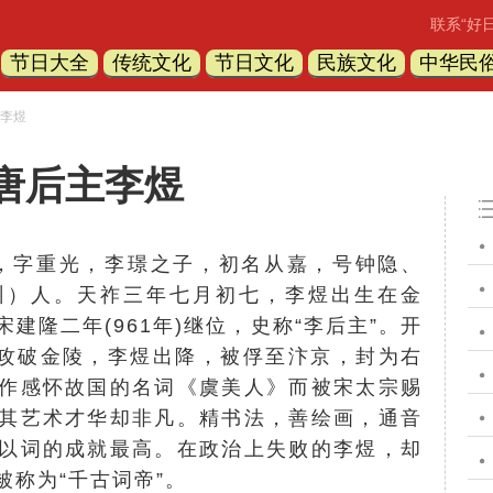
联系“好
节日大全
传统文化
节日文化
民族文化
中华民
主李煜
唐后主李煜
年），字重光，李璟之子，初名从嘉，号钟隐、
州）人。天祚三年七月初七，李煜出生在金
建隆二年(961年)继位，史称“李后主”。开
彬攻破金陵，李煜出降，被俘至汴京，封为右
作感怀故国的名词《虞美人》而被宋太宗赐
其艺术才华却非凡。精书法，善绘画，通音
以词的成就最高。在政治上失败的李煜，却
称为“千古词帝”。