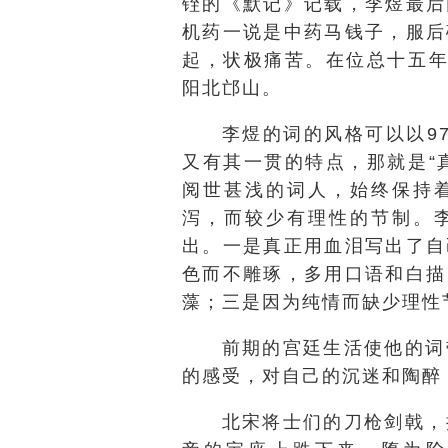
铚的《默记》记载，李煜最后
机药一说是中药马钱子，服后
起，状极痛苦。在位总十五年
阳北邙山。
李煜的词的风格可以以9
又有其一贯的特点，那就是“
阅世甚浅的词人，始终保持
泻，而较少有理性的节制。
出。一是真正用血泪写出了自
色而不雕琢，多用口语和白描
藻；三是因为纯情而缺少理性
前期的宫廷生活使他的词
的感受，对自己的沉迷和陶醉
北宋将士们的刀枪剑戟，