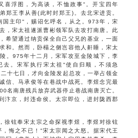
又喜浮图，为高谈，不恤政事”。开宝四年
其弟郑王李从善(此时封郑王)。去北宋进贡。
南国主印"，赐诏乞呼名，从之。973年，宋
去，宋太祖遂派曹彬领军队去攻打南唐。此
，希望通过纳贡保全自己父兄的基业，一面
求和。然而，卧榻之侧岂容他人鼾睡，宋太
陵。975年十二月，宋军攻至金陵城下，李
已去。宋军执行宋太祖"使自归顺，不须急
月二十七日，才向金陵发起总攻，一举占领金
诚信、马承俊等在巷战中战死。李煜念完最
000名南唐残兵放弃武器停止巷战南唐灭亡。
俘到汴京，封违命侯。太宗即位，进封陇西郡
），徐铉奉宋太宗之命探视李煜，李煜对徐铉
平，悔之不已！”宋太宗闻之大怒。据宋代王