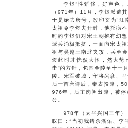
李煜“性骄侈，好声色，
（971年）11月，李煜派遣
于是始去唐号，改印文为"江
太祖令李煜去开封，他托病不
时的李煜仍对宋王朝抱有幻想
派兵消极抵抗，一面向宋太祖
祖与吴越王南北夹攻，兵至金
煜此时才恍然大悟，然大势
击"的方针，包围金陵至十一
陵。宋军破城，守将呙彦、马
后一首唐诗后，奉表投降，5
976年，后主肉袒出降，被
公。
978年（太平兴国三年
叹曰：“当初我错杀潘佑、李