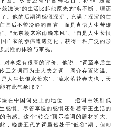
下囚。尽管还有个官样名目，称作“违命
是一般滋味”的生活比起他原先的“剪不断，理还
多了。他的后期词感慨深沉，充满了深沉的亡
亡国后不曾冷静的自省，而是直悟人生苦难
”、“无奈朝来寒雨晚来风”、“自是人生长恨
破国亡家的惨痛遭遇泛化，获得一种广泛的形
悲剧性的体验与审视。
，对李煜有很高的评价。他说：“词至李后主
伶工之词而为士大夫之词。周介存置诸温、
自是人生长恨水长东’，‘流水落花春去也，天
能有此气象耶？”
李煜在中国词史上的地位——把词由浅斟低
生感慨。尽管李煜的感慨还带着帝王生活的
的伤感。这个“转变”预示着词的题材扩大、
此，晚唐五代的词虽然处于“低谷”期，但却