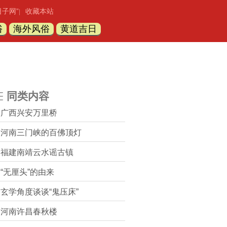
日子网”
收藏本站
|
俗
海外风俗
黄道吉日
同类内容
广西兴安万里桥
河南三门峡的百佛顶灯
福建南靖云水谣古镇
“无厘头”的由来
玄学角度谈谈“鬼压床”
河南许昌春秋楼