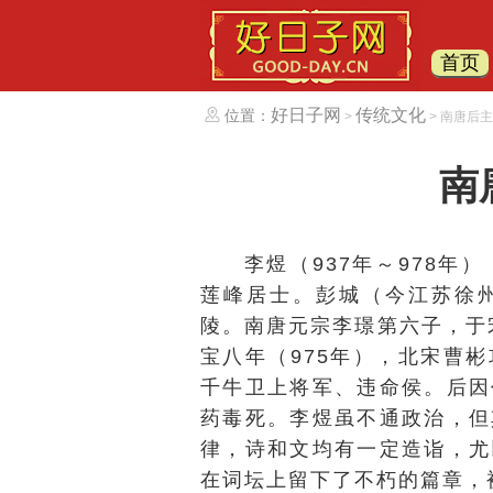
首页
好日子网
传统文化
位置：
>
> 南唐后
南
李煜（937年～978
莲峰居士。彭城（今江苏徐
陵。南唐元宗李璟第六子，于宋
宝八年（975年），北宋曹
千牛卫上将军、违命侯。后因
药毒死。李煜虽不通政治，但
律，诗和文均有一定造诣，尤
在词坛上留下了不朽的篇章，被