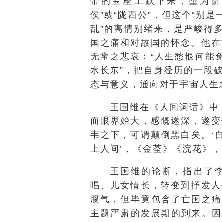
帝的宝座上跌下来，堕为阶
侯”或“陇西公”，但这个“别
乱”的离情别绪来，是严峻得
国之痛和对故国的怀念。他在
无常之悲哀：“人生愁恨何能免
水长东”，把自身经历的一段
态与意义，通向对于宇宙人生
王国维在《人间词话》中
而眼界始大，感慨遂深，遂变
韦之下，可谓颠倒黑白矣。‘
上人间’，《金荃》《浣花》，
王国维的论断，指出了
唱、儿女情长，转变到抒发人
腐气，但毕竟包含了亡国之痛
主题严肃的发展期的到来。因