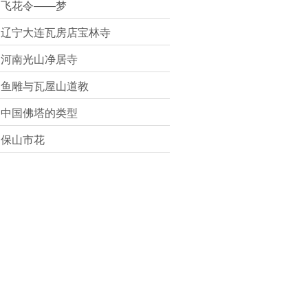
飞花令——梦
辽宁大连瓦房店宝林寺
河南光山净居寺
鱼雕与瓦屋山道教
中国佛塔的类型
保山市花