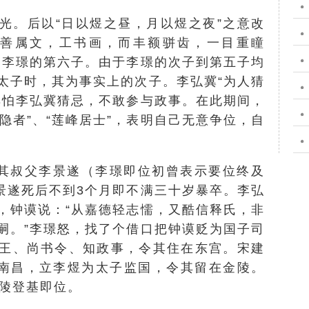
光。后以“日以煜之昼，月以煜之夜”之意改
，善属文，工书画，而丰额骈齿，一目重瞳
）李璟的第六子。由于李璟的次子到第五子均
太子时，其为事实上的次子。李弘冀“为人猜
惧怕李弘冀猜忌，不敢参与政事。在此期间，
峰隐者”、“莲峰居士”，表明自己无意争位，自
。
死其叔父李景遂（李璟即位初曾表示要位终及
在景遂死后不到3个月即不满三十岁暴卒。李弘
，钟谟说：“从嘉德轻志懦，又酷信释氏，非
嗣。”李璟怒，找了个借口把钟谟贬为国子司
王、尚书令、知政事，令其住在东宫。宋建
都南昌，立李煜为太子监国，令其留在金陵。
金陵登基即位。