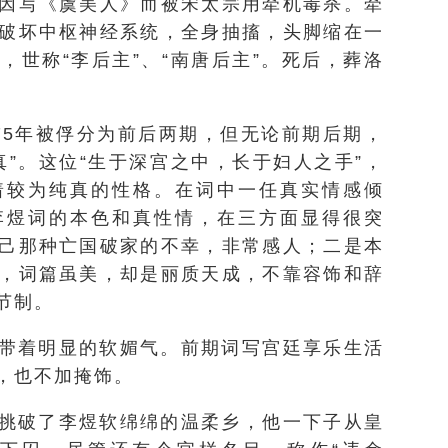
因写《虞美人》而被宋太宗用牵机毒杀。牵
破坏中枢神经系统，全身抽搐，头脚缩在一
，世称“李后主”、“南唐后主”。死后，葬洛
75年被俘分为前后两期，但无论前期后期，
真”。这位“生于深宫之中，长于妇人之手”，
着较为纯真的性格。在词中一任真实情感倾
李煜词的本色和真性情，在三方面显得很突
己那种亡国破家的不幸，非常感人；二是本
，词篇虽美，却是丽质天成，不靠容饰和辞
节制。
带着明显的软媚气。前期词写宫廷享乐生活
，也不加掩饰。
挑破了李煜软绵绵的温柔乡，他一下子从皇