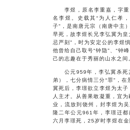
李煜，原名李重嘉，字重
名李煜。史载其“为人仁孝
子”，是南唐元宗（南唐中主
早死，故李煜长兄李弘冀为皇
忌严刻”，时为安定公的李煜
他曾给自己取号“钟隐”、“钟
己的志趣在于秀丽的山水之间
公元959年，李弘冀杀
弟），七分病情三分“罪”，
冀死后，李璟欲立李煜为太子
人主才。从善果敢凝重，宜为
业，流放到饶州，封李煜为吴
隆二年公元961年，李璟迁
六月李璟死，25岁时李煜在